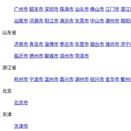
广州市
韶关市
深圳市
珠海市
汕头市
佛山市
江门市
湛江
汕尾市
河源市
阳江市
清远市
东莞市
中山市
潮州市
揭阳
山东省
济南市
青岛市
淄博市
枣庄市
东营市
烟台市
潍坊市
济宁
临沂市
德州市
聊城市
滨州市
菏泽市
浙江省
杭州市
宁波市
温州市
嘉兴市
湖州市
绍兴市
金华市
衢州
北京
北京市
天津
天津市