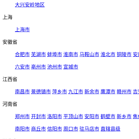
大兴安岭地区
上海
上海市
安徽省
合肥市
芜湖市
蚌埠市
淮南市
马鞍山市
淮北市
铜陵市
安
六安市
亳州市
池州市
宣城市
江西省
南昌市
景德镇市
萍乡市
九江市
新余市
鹰潭市
赣州市
吉
河南省
郑州市
开封市
洛阳市
平顶山市
安阳市
鹤壁市
新乡市
焦
南阳市
商丘市
信阳市
周口市
驻马店市
直辖县级