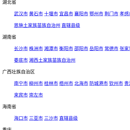
湖北省
武汉市
黄石市
十堰市
宜昌市
襄阳市
鄂州市
荆门市
孝感
恩施土家族苗族自治州
直辖县级
湖南省
长沙市
株洲市
湘潭市
衡阳市
邵阳市
岳阳市
常德市
张家
娄底市
湘西土家族苗族自治州
广西壮族自治区
南宁市
柳州市
桂林市
梧州市
北海市
防城港市
钦州市
贵
来宾市
崇左市
海南省
海口市
三亚市
三沙市
直辖县级
重庆