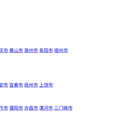
庆市
黄山市
滁州市
阜阳市
宿州市
安市
宜春市
抚州市
上饶市
作市
濮阳市
许昌市
漯河市
三门峡市