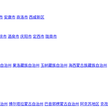
市
安康市
商洛市
西咸新区
凉市
酒泉市
庆阳市
定西市
陇南市
自治州
果洛藏族自治州
玉树藏族自治州
海西蒙古族藏族自治州
治州
博尔塔拉蒙古自治州
巴音郭楞蒙古自治州
阿克苏地区
克孜