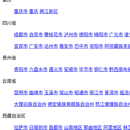
重庆市
重庆
两江新区
四川省
成都市
自贡市
攀枝花市
泸州市
德阳市
绵阳市
广元市
遂
宜宾市
广安市
达州市
雅安市
巴中市
资阳市
阿坝藏族羌
贵州省
贵阳市
六盘水市
遵义市
安顺市
毕节市
铜仁市
黔西南布
云南省
昆明市
曲靖市
玉溪市
保山市
昭通市
丽江市
普洱市
临沧
大理白族自治州
德宏傣族景颇族自治州
怒江傈僳族自治
西藏自治区
拉萨市
日喀则市
昌都市
山南地区
那曲地区
阿里地区
林