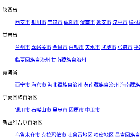
陕西省
西安市
铜川市
宝鸡市
咸阳市
渭南市
延安市
汉中市
榆林
甘肃省
兰州市
嘉峪关市
金昌市
白银市
天水市
武威市
张掖市
平
临夏回族自治州
甘南藏族自治州
青海省
西宁市
海东市
海北藏族自治州
黄南藏族自治州
海南藏族
宁夏回族自治区
银川市
石嘴山市
吴忠市
固原市
中卫市
新疆维吾尔自治区
乌鲁木齐市
克拉玛依市
吐鲁番地区
哈密地区
昌吉回族自