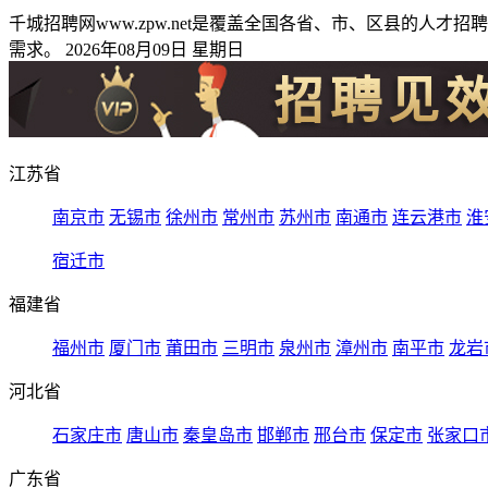
千城招聘网www.zpw.net是覆盖全国各省、市、区县的
需求。 2026年08月09日 星期日
江苏省
南京市
无锡市
徐州市
常州市
苏州市
南通市
连云港市
淮
宿迁市
福建省
福州市
厦门市
莆田市
三明市
泉州市
漳州市
南平市
龙岩
河北省
石家庄市
唐山市
秦皇岛市
邯郸市
邢台市
保定市
张家口
广东省