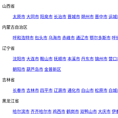
山西省
太原市
大同市
阳泉市
长治市
晋城市
朔州市
晋中市
运城
内蒙古自治区
呼和浩特市
包头市
乌海市
赤峰市
通辽市
鄂尔多斯市
呼
辽宁省
沈阳市
大连市
鞍山市
抚顺市
本溪市
丹东市
锦州市
营口
朝阳市
葫芦岛市
金普新区
吉林省
长春市
吉林市
四平市
辽源市
通化市
白山市
松原市
白城
黑龙江省
哈尔滨市
齐齐哈尔市
鸡西市
鹤岗市
双鸭山市
大庆市
伊