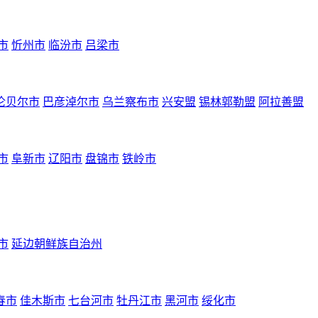
市
忻州市
临汾市
吕梁市
伦贝尔市
巴彦淖尔市
乌兰察布市
兴安盟
锡林郭勒盟
阿拉善盟
市
阜新市
辽阳市
盘锦市
铁岭市
市
延边朝鲜族自治州
春市
佳木斯市
七台河市
牡丹江市
黑河市
绥化市