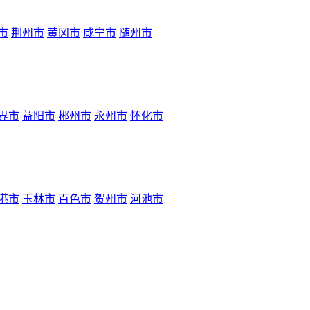
市
荆州市
黄冈市
咸宁市
随州市
界市
益阳市
郴州市
永州市
怀化市
港市
玉林市
百色市
贺州市
河池市