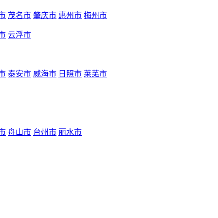
市
茂名市
肇庆市
惠州市
梅州市
市
云浮市
市
泰安市
威海市
日照市
莱芜市
市
舟山市
台州市
丽水市