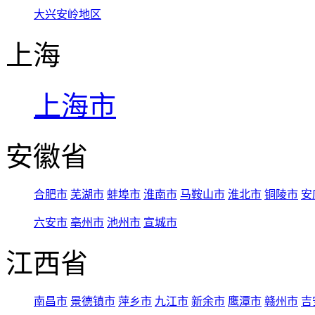
大兴安岭地区
上海
上海市
安徽省
合肥市
芜湖市
蚌埠市
淮南市
马鞍山市
淮北市
铜陵市
安
六安市
亳州市
池州市
宣城市
江西省
南昌市
景德镇市
萍乡市
九江市
新余市
鹰潭市
赣州市
吉