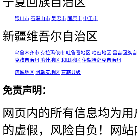
宁夏回族自治区
银川市
石嘴山市
吴忠市
固原市
中卫市
新疆维吾尔自治区
乌鲁木齐市
克拉玛依市
吐鲁番地区
哈密地区
昌吉回族自
克孜自治州
喀什地区
和田地区
伊犁哈萨克自治州
塔城地区
阿勒泰地区
直辖县级
免责声明：
网页内的所有信息均为用
的虚假，风险自负！网站