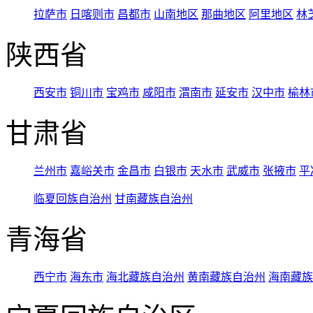
拉萨市
日喀则市
昌都市
山南地区
那曲地区
阿里地区
林
陕西省
西安市
铜川市
宝鸡市
咸阳市
渭南市
延安市
汉中市
榆林
甘肃省
兰州市
嘉峪关市
金昌市
白银市
天水市
武威市
张掖市
平
临夏回族自治州
甘南藏族自治州
青海省
西宁市
海东市
海北藏族自治州
黄南藏族自治州
海南藏族