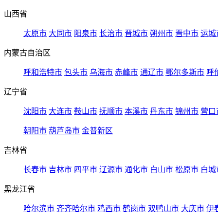
山西省
太原市
大同市
阳泉市
长治市
晋城市
朔州市
晋中市
运城
内蒙古自治区
呼和浩特市
包头市
乌海市
赤峰市
通辽市
鄂尔多斯市
呼
辽宁省
沈阳市
大连市
鞍山市
抚顺市
本溪市
丹东市
锦州市
营口
朝阳市
葫芦岛市
金普新区
吉林省
长春市
吉林市
四平市
辽源市
通化市
白山市
松原市
白城
黑龙江省
哈尔滨市
齐齐哈尔市
鸡西市
鹤岗市
双鸭山市
大庆市
伊