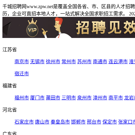
千城招聘网www.zpw.net是覆盖全国各省、市、区县的人
历，企业可直招本地人才，一站式解决全国求职招工需求。 2026
江苏省
南京市
无锡市
徐州市
常州市
苏州市
南通市
连云港市
淮
宿迁市
福建省
福州市
厦门市
莆田市
三明市
泉州市
漳州市
南平市
龙岩
河北省
石家庄市
唐山市
秦皇岛市
邯郸市
邢台市
保定市
张家口
广东省