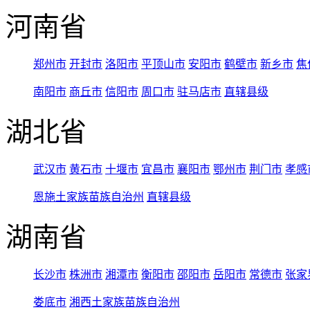
河南省
郑州市
开封市
洛阳市
平顶山市
安阳市
鹤壁市
新乡市
焦
南阳市
商丘市
信阳市
周口市
驻马店市
直辖县级
湖北省
武汉市
黄石市
十堰市
宜昌市
襄阳市
鄂州市
荆门市
孝感
恩施土家族苗族自治州
直辖县级
湖南省
长沙市
株洲市
湘潭市
衡阳市
邵阳市
岳阳市
常德市
张家
娄底市
湘西土家族苗族自治州