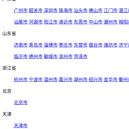
广州市
韶关市
深圳市
珠海市
汕头市
佛山市
江门市
湛江
汕尾市
河源市
阳江市
清远市
东莞市
中山市
潮州市
揭阳
山东省
济南市
青岛市
淄博市
枣庄市
东营市
烟台市
潍坊市
济宁
临沂市
德州市
聊城市
滨州市
菏泽市
浙江省
杭州市
宁波市
温州市
嘉兴市
湖州市
绍兴市
金华市
衢州
北京
北京市
天津
天津市