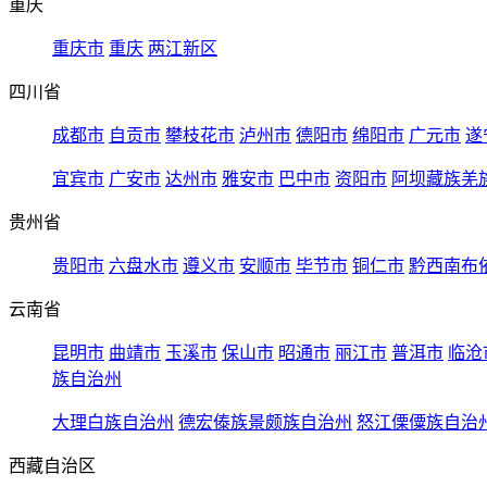
重庆
重庆市
重庆
两江新区
四川省
成都市
自贡市
攀枝花市
泸州市
德阳市
绵阳市
广元市
遂
宜宾市
广安市
达州市
雅安市
巴中市
资阳市
阿坝藏族羌
贵州省
贵阳市
六盘水市
遵义市
安顺市
毕节市
铜仁市
黔西南布
云南省
昆明市
曲靖市
玉溪市
保山市
昭通市
丽江市
普洱市
临沧
族自治州
大理白族自治州
德宏傣族景颇族自治州
怒江傈僳族自治
西藏自治区