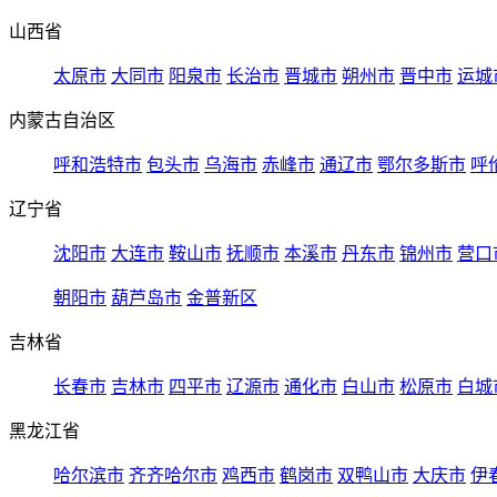
山西省
太原市
大同市
阳泉市
长治市
晋城市
朔州市
晋中市
运城
内蒙古自治区
呼和浩特市
包头市
乌海市
赤峰市
通辽市
鄂尔多斯市
呼
辽宁省
沈阳市
大连市
鞍山市
抚顺市
本溪市
丹东市
锦州市
营口
朝阳市
葫芦岛市
金普新区
吉林省
长春市
吉林市
四平市
辽源市
通化市
白山市
松原市
白城
黑龙江省
哈尔滨市
齐齐哈尔市
鸡西市
鹤岗市
双鸭山市
大庆市
伊