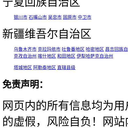
宁夏回族自治区
银川市
石嘴山市
吴忠市
固原市
中卫市
新疆维吾尔自治区
乌鲁木齐市
克拉玛依市
吐鲁番地区
哈密地区
昌吉回族自
克孜自治州
喀什地区
和田地区
伊犁哈萨克自治州
塔城地区
阿勒泰地区
直辖县级
免责声明：
网页内的所有信息均为用
的虚假，风险自负！网站