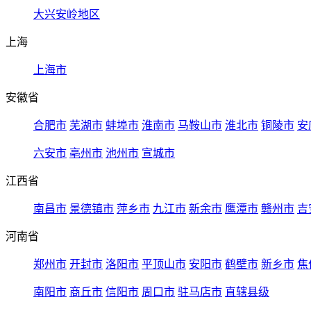
大兴安岭地区
上海
上海市
安徽省
合肥市
芜湖市
蚌埠市
淮南市
马鞍山市
淮北市
铜陵市
安
六安市
亳州市
池州市
宣城市
江西省
南昌市
景德镇市
萍乡市
九江市
新余市
鹰潭市
赣州市
吉
河南省
郑州市
开封市
洛阳市
平顶山市
安阳市
鹤壁市
新乡市
焦
南阳市
商丘市
信阳市
周口市
驻马店市
直辖县级