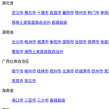
湖北省
武汉市
黄石市
十堰市
宜昌市
襄阳市
鄂州市
荆门市
孝感
恩施土家族苗族自治州
直辖县级
湖南省
长沙市
株洲市
湘潭市
衡阳市
邵阳市
岳阳市
常德市
张家
娄底市
湘西土家族苗族自治州
广西壮族自治区
南宁市
柳州市
桂林市
梧州市
北海市
防城港市
钦州市
贵
来宾市
崇左市
海南省
海口市
三亚市
三沙市
直辖县级