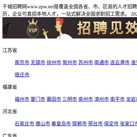
千城招聘网www.zpw.net是覆盖全国各省、市、区县的人
历，企业可直招本地人才，一站式解决全国求职招工需求。 2026
江苏省
南京市
无锡市
徐州市
常州市
苏州市
南通市
连云港市
淮
宿迁市
福建省
福州市
厦门市
莆田市
三明市
泉州市
漳州市
南平市
龙岩
河北省
石家庄市
唐山市
秦皇岛市
邯郸市
邢台市
保定市
张家口
广东省