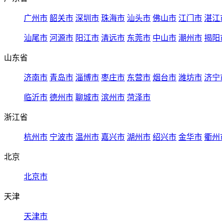
广州市
韶关市
深圳市
珠海市
汕头市
佛山市
江门市
湛江
汕尾市
河源市
阳江市
清远市
东莞市
中山市
潮州市
揭阳
山东省
济南市
青岛市
淄博市
枣庄市
东营市
烟台市
潍坊市
济宁
临沂市
德州市
聊城市
滨州市
菏泽市
浙江省
杭州市
宁波市
温州市
嘉兴市
湖州市
绍兴市
金华市
衢州
北京
北京市
天津
天津市