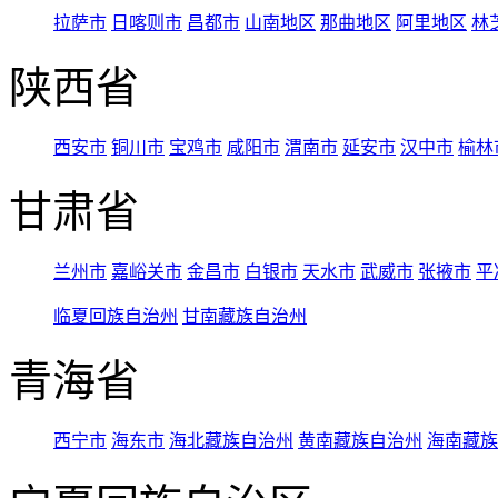
拉萨市
日喀则市
昌都市
山南地区
那曲地区
阿里地区
林
陕西省
西安市
铜川市
宝鸡市
咸阳市
渭南市
延安市
汉中市
榆林
甘肃省
兰州市
嘉峪关市
金昌市
白银市
天水市
武威市
张掖市
平
临夏回族自治州
甘南藏族自治州
青海省
西宁市
海东市
海北藏族自治州
黄南藏族自治州
海南藏族