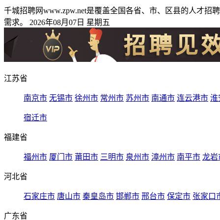
千城招聘网www.zpw.net是覆盖全国各省、市、区县的
需求。 2026年08月07日 星期五
江苏省
南京市
无锡市
徐州市
常州市
苏州市
南通市
连云港市
淮
宿迁市
福建省
福州市
厦门市
莆田市
三明市
泉州市
漳州市
南平市
龙岩
河北省
石家庄市
唐山市
秦皇岛市
邯郸市
邢台市
保定市
张家口
广东省