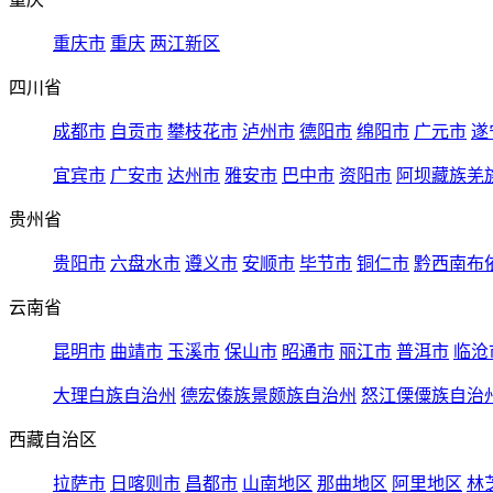
重庆市
重庆
两江新区
四川省
成都市
自贡市
攀枝花市
泸州市
德阳市
绵阳市
广元市
遂
宜宾市
广安市
达州市
雅安市
巴中市
资阳市
阿坝藏族羌
贵州省
贵阳市
六盘水市
遵义市
安顺市
毕节市
铜仁市
黔西南布
云南省
昆明市
曲靖市
玉溪市
保山市
昭通市
丽江市
普洱市
临沧
大理白族自治州
德宏傣族景颇族自治州
怒江傈僳族自治
西藏自治区
拉萨市
日喀则市
昌都市
山南地区
那曲地区
阿里地区
林