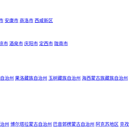
市
安康市
商洛市
西咸新区
凉市
酒泉市
庆阳市
定西市
陇南市
自治州
果洛藏族自治州
玉树藏族自治州
海西蒙古族藏族自治州
治州
博尔塔拉蒙古自治州
巴音郭楞蒙古自治州
阿克苏地区
克孜