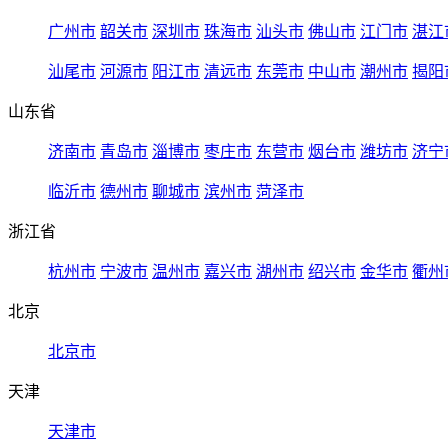
广州市
韶关市
深圳市
珠海市
汕头市
佛山市
江门市
湛江
汕尾市
河源市
阳江市
清远市
东莞市
中山市
潮州市
揭阳
山东省
济南市
青岛市
淄博市
枣庄市
东营市
烟台市
潍坊市
济宁
临沂市
德州市
聊城市
滨州市
菏泽市
浙江省
杭州市
宁波市
温州市
嘉兴市
湖州市
绍兴市
金华市
衢州
北京
北京市
天津
天津市