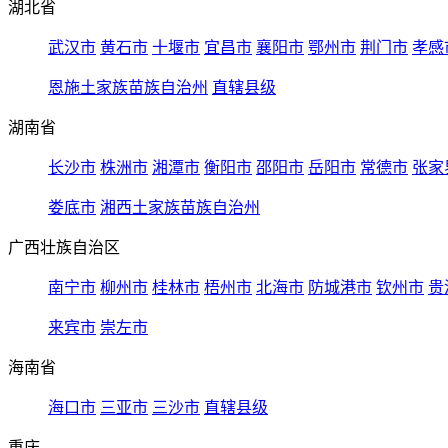
湖北省
武汉市
黄石市
十堰市
宜昌市
襄阳市
鄂州市
荆门市
孝感
恩施土家族苗族自治州
直辖县级
湖南省
长沙市
株洲市
湘潭市
衡阳市
邵阳市
岳阳市
常德市
张家
娄底市
湘西土家族苗族自治州
广西壮族自治区
南宁市
柳州市
桂林市
梧州市
北海市
防城港市
钦州市
贵
来宾市
崇左市
海南省
海口市
三亚市
三沙市
直辖县级
重庆