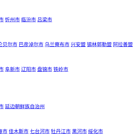
市
忻州市
临汾市
吕梁市
伦贝尔市
巴彦淖尔市
乌兰察布市
兴安盟
锡林郭勒盟
阿拉善盟
市
阜新市
辽阳市
盘锦市
铁岭市
市
延边朝鲜族自治州
春市
佳木斯市
七台河市
牡丹江市
黑河市
绥化市