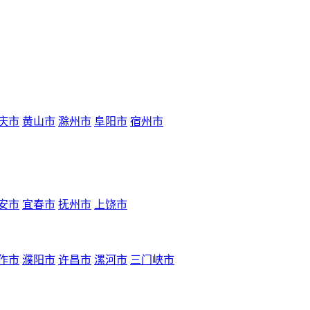
庆市
黄山市
滁州市
阜阳市
宿州市
安市
宜春市
抚州市
上饶市
作市
濮阳市
许昌市
漯河市
三门峡市