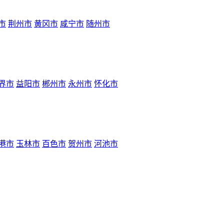
市
荆州市
黄冈市
咸宁市
随州市
界市
益阳市
郴州市
永州市
怀化市
港市
玉林市
百色市
贺州市
河池市