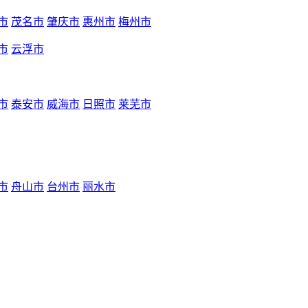
市
茂名市
肇庆市
惠州市
梅州市
市
云浮市
市
泰安市
威海市
日照市
莱芜市
市
舟山市
台州市
丽水市