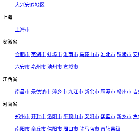
大兴安岭地区
上海
上海市
安徽省
合肥市
芜湖市
蚌埠市
淮南市
马鞍山市
淮北市
铜陵市
安
六安市
亳州市
池州市
宣城市
江西省
南昌市
景德镇市
萍乡市
九江市
新余市
鹰潭市
赣州市
吉
河南省
郑州市
开封市
洛阳市
平顶山市
安阳市
鹤壁市
新乡市
焦
南阳市
商丘市
信阳市
周口市
驻马店市
直辖县级