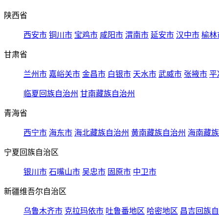
陕西省
西安市
铜川市
宝鸡市
咸阳市
渭南市
延安市
汉中市
榆林
甘肃省
兰州市
嘉峪关市
金昌市
白银市
天水市
武威市
张掖市
平
临夏回族自治州
甘南藏族自治州
青海省
西宁市
海东市
海北藏族自治州
黄南藏族自治州
海南藏族
宁夏回族自治区
银川市
石嘴山市
吴忠市
固原市
中卫市
新疆维吾尔自治区
乌鲁木齐市
克拉玛依市
吐鲁番地区
哈密地区
昌吉回族自