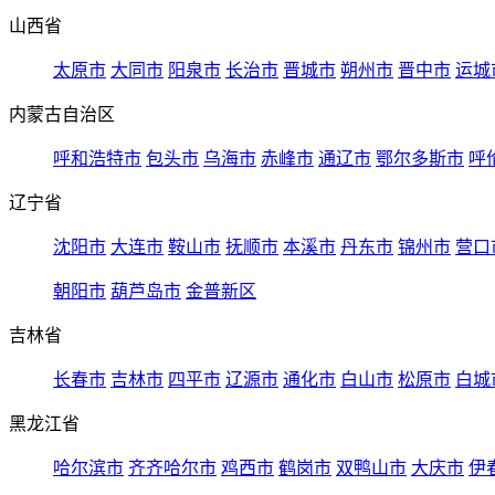
山西省
太原市
大同市
阳泉市
长治市
晋城市
朔州市
晋中市
运城
内蒙古自治区
呼和浩特市
包头市
乌海市
赤峰市
通辽市
鄂尔多斯市
呼
辽宁省
沈阳市
大连市
鞍山市
抚顺市
本溪市
丹东市
锦州市
营口
朝阳市
葫芦岛市
金普新区
吉林省
长春市
吉林市
四平市
辽源市
通化市
白山市
松原市
白城
黑龙江省
哈尔滨市
齐齐哈尔市
鸡西市
鹤岗市
双鸭山市
大庆市
伊