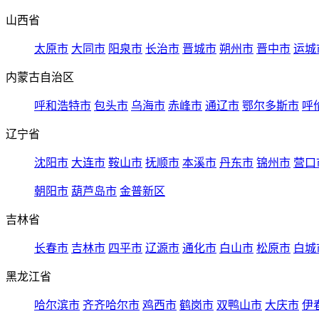
山西省
太原市
大同市
阳泉市
长治市
晋城市
朔州市
晋中市
运城
内蒙古自治区
呼和浩特市
包头市
乌海市
赤峰市
通辽市
鄂尔多斯市
呼
辽宁省
沈阳市
大连市
鞍山市
抚顺市
本溪市
丹东市
锦州市
营口
朝阳市
葫芦岛市
金普新区
吉林省
长春市
吉林市
四平市
辽源市
通化市
白山市
松原市
白城
黑龙江省
哈尔滨市
齐齐哈尔市
鸡西市
鹤岗市
双鸭山市
大庆市
伊