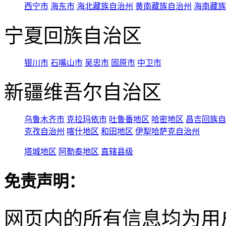
西宁市
海东市
海北藏族自治州
黄南藏族自治州
海南藏族
宁夏回族自治区
银川市
石嘴山市
吴忠市
固原市
中卫市
新疆维吾尔自治区
乌鲁木齐市
克拉玛依市
吐鲁番地区
哈密地区
昌吉回族自
克孜自治州
喀什地区
和田地区
伊犁哈萨克自治州
塔城地区
阿勒泰地区
直辖县级
免责声明：
网页内的所有信息均为用