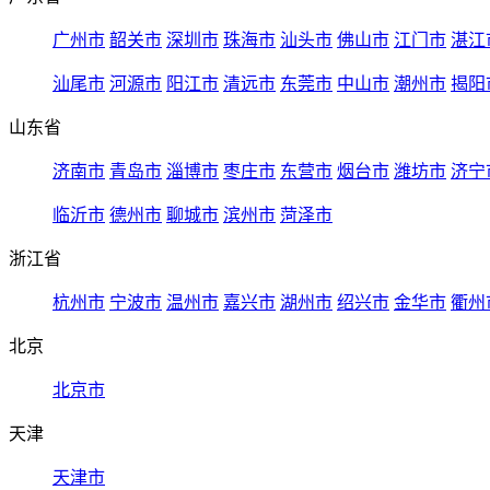
广州市
韶关市
深圳市
珠海市
汕头市
佛山市
江门市
湛江
汕尾市
河源市
阳江市
清远市
东莞市
中山市
潮州市
揭阳
山东省
济南市
青岛市
淄博市
枣庄市
东营市
烟台市
潍坊市
济宁
临沂市
德州市
聊城市
滨州市
菏泽市
浙江省
杭州市
宁波市
温州市
嘉兴市
湖州市
绍兴市
金华市
衢州
北京
北京市
天津
天津市