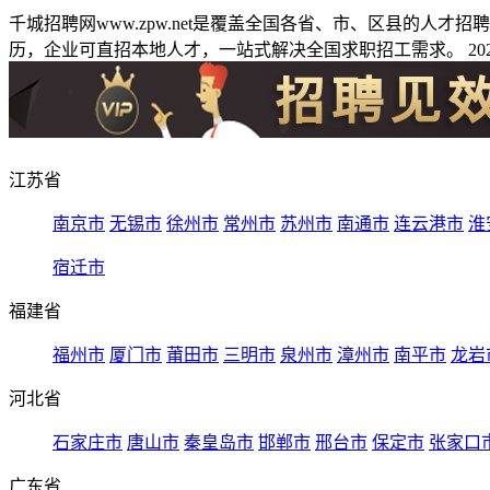
千城招聘网www.zpw.net是覆盖全国各省、市、区县的人
历，企业可直招本地人才，一站式解决全国求职招工需求。 2026
江苏省
南京市
无锡市
徐州市
常州市
苏州市
南通市
连云港市
淮
宿迁市
福建省
福州市
厦门市
莆田市
三明市
泉州市
漳州市
南平市
龙岩
河北省
石家庄市
唐山市
秦皇岛市
邯郸市
邢台市
保定市
张家口
广东省