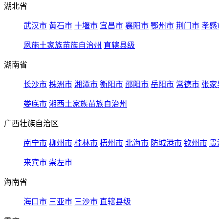
湖北省
武汉市
黄石市
十堰市
宜昌市
襄阳市
鄂州市
荆门市
孝感
恩施土家族苗族自治州
直辖县级
湖南省
长沙市
株洲市
湘潭市
衡阳市
邵阳市
岳阳市
常德市
张家
娄底市
湘西土家族苗族自治州
广西壮族自治区
南宁市
柳州市
桂林市
梧州市
北海市
防城港市
钦州市
贵
来宾市
崇左市
海南省
海口市
三亚市
三沙市
直辖县级