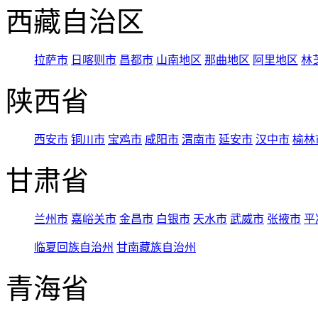
西藏自治区
拉萨市
日喀则市
昌都市
山南地区
那曲地区
阿里地区
林
陕西省
西安市
铜川市
宝鸡市
咸阳市
渭南市
延安市
汉中市
榆林
甘肃省
兰州市
嘉峪关市
金昌市
白银市
天水市
武威市
张掖市
平
临夏回族自治州
甘南藏族自治州
青海省