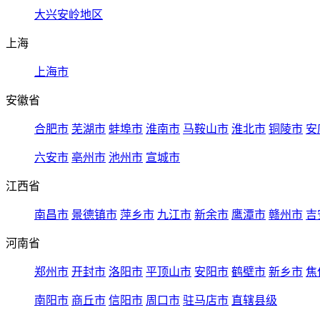
大兴安岭地区
上海
上海市
安徽省
合肥市
芜湖市
蚌埠市
淮南市
马鞍山市
淮北市
铜陵市
安
六安市
亳州市
池州市
宣城市
江西省
南昌市
景德镇市
萍乡市
九江市
新余市
鹰潭市
赣州市
吉
河南省
郑州市
开封市
洛阳市
平顶山市
安阳市
鹤壁市
新乡市
焦
南阳市
商丘市
信阳市
周口市
驻马店市
直辖县级