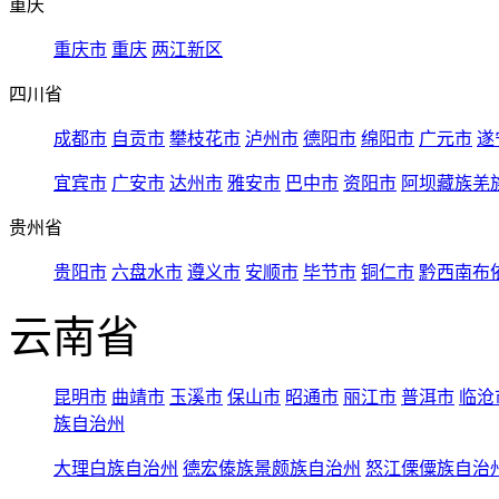
重庆
重庆市
重庆
两江新区
四川省
成都市
自贡市
攀枝花市
泸州市
德阳市
绵阳市
广元市
遂
宜宾市
广安市
达州市
雅安市
巴中市
资阳市
阿坝藏族羌
贵州省
贵阳市
六盘水市
遵义市
安顺市
毕节市
铜仁市
黔西南布
云南省
昆明市
曲靖市
玉溪市
保山市
昭通市
丽江市
普洱市
临沧
族自治州
大理白族自治州
德宏傣族景颇族自治州
怒江傈僳族自治