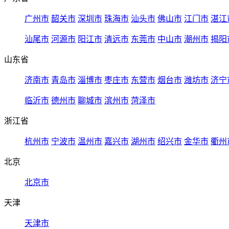
广州市
韶关市
深圳市
珠海市
汕头市
佛山市
江门市
湛江
汕尾市
河源市
阳江市
清远市
东莞市
中山市
潮州市
揭阳
山东省
济南市
青岛市
淄博市
枣庄市
东营市
烟台市
潍坊市
济宁
临沂市
德州市
聊城市
滨州市
菏泽市
浙江省
杭州市
宁波市
温州市
嘉兴市
湖州市
绍兴市
金华市
衢州
北京
北京市
天津
天津市