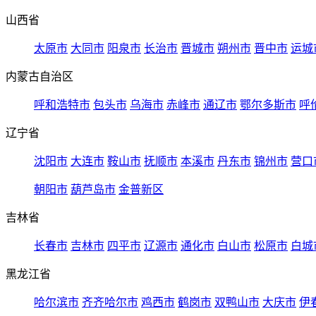
山西省
太原市
大同市
阳泉市
长治市
晋城市
朔州市
晋中市
运城
内蒙古自治区
呼和浩特市
包头市
乌海市
赤峰市
通辽市
鄂尔多斯市
呼
辽宁省
沈阳市
大连市
鞍山市
抚顺市
本溪市
丹东市
锦州市
营口
朝阳市
葫芦岛市
金普新区
吉林省
长春市
吉林市
四平市
辽源市
通化市
白山市
松原市
白城
黑龙江省
哈尔滨市
齐齐哈尔市
鸡西市
鹤岗市
双鸭山市
大庆市
伊