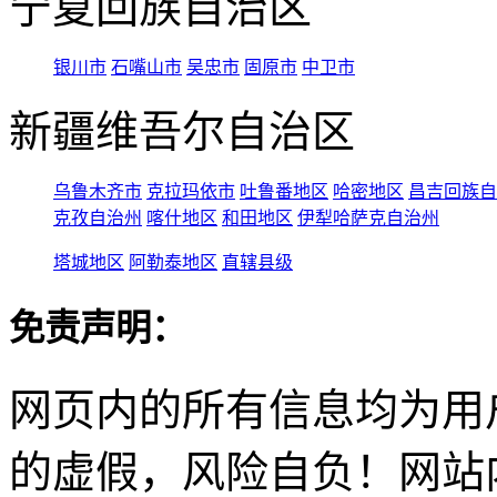
宁夏回族自治区
银川市
石嘴山市
吴忠市
固原市
中卫市
新疆维吾尔自治区
乌鲁木齐市
克拉玛依市
吐鲁番地区
哈密地区
昌吉回族自
克孜自治州
喀什地区
和田地区
伊犁哈萨克自治州
塔城地区
阿勒泰地区
直辖县级
免责声明：
网页内的所有信息均为用
的虚假，风险自负！网站