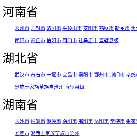
河南省
郑州市
开封市
洛阳市
平顶山市
安阳市
鹤壁市
新乡市
焦
南阳市
商丘市
信阳市
周口市
驻马店市
直辖县级
湖北省
武汉市
黄石市
十堰市
宜昌市
襄阳市
鄂州市
荆门市
孝感
恩施土家族苗族自治州
直辖县级
湖南省
长沙市
株洲市
湘潭市
衡阳市
邵阳市
岳阳市
常德市
张家
娄底市
湘西土家族苗族自治州