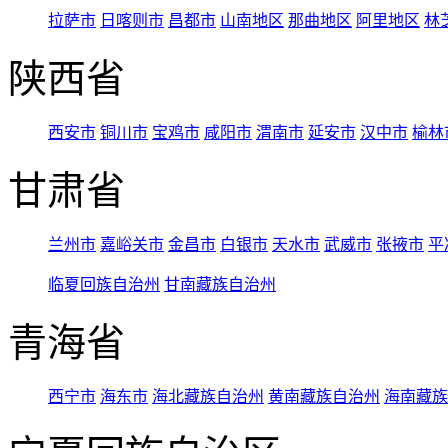
拉萨市
日喀则市
昌都市
山南地区
那曲地区
阿里地区
林
陕西省
西安市
铜川市
宝鸡市
咸阳市
渭南市
延安市
汉中市
榆林
甘肃省
兰州市
嘉峪关市
金昌市
白银市
天水市
武威市
张掖市
平
临夏回族自治州
甘南藏族自治州
青海省
西宁市
海东市
海北藏族自治州
黄南藏族自治州
海南藏族