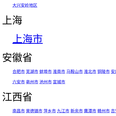
大兴安岭地区
上海
上海市
安徽省
合肥市
芜湖市
蚌埠市
淮南市
马鞍山市
淮北市
铜陵市
安
六安市
亳州市
池州市
宣城市
江西省
南昌市
景德镇市
萍乡市
九江市
新余市
鹰潭市
赣州市
吉