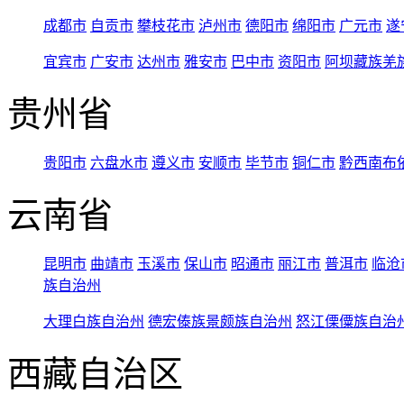
成都市
自贡市
攀枝花市
泸州市
德阳市
绵阳市
广元市
遂
宜宾市
广安市
达州市
雅安市
巴中市
资阳市
阿坝藏族羌
贵州省
贵阳市
六盘水市
遵义市
安顺市
毕节市
铜仁市
黔西南布
云南省
昆明市
曲靖市
玉溪市
保山市
昭通市
丽江市
普洱市
临沧
族自治州
大理白族自治州
德宏傣族景颇族自治州
怒江傈僳族自治
西藏自治区