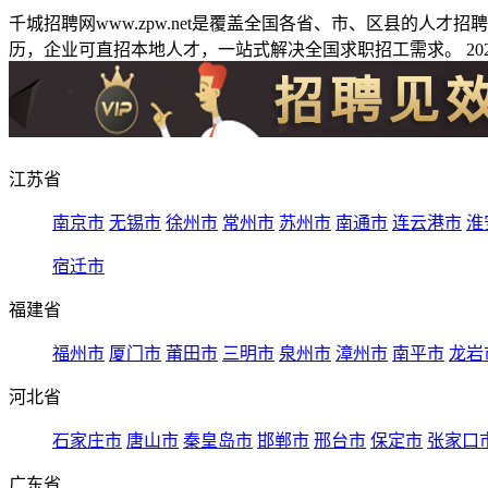
千城招聘网www.zpw.net是覆盖全国各省、市、区县的人
历，企业可直招本地人才，一站式解决全国求职招工需求。 2026
江苏省
南京市
无锡市
徐州市
常州市
苏州市
南通市
连云港市
淮
宿迁市
福建省
福州市
厦门市
莆田市
三明市
泉州市
漳州市
南平市
龙岩
河北省
石家庄市
唐山市
秦皇岛市
邯郸市
邢台市
保定市
张家口
广东省