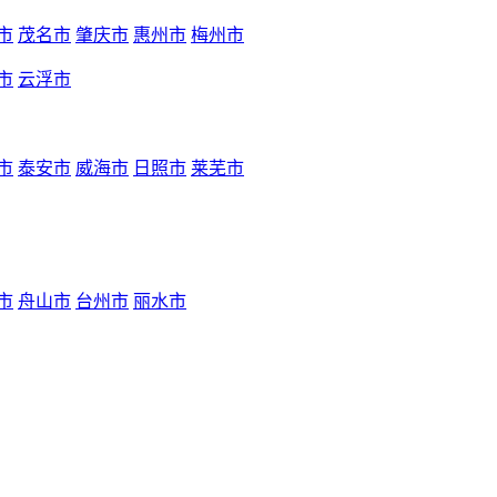
市
茂名市
肇庆市
惠州市
梅州市
市
云浮市
市
泰安市
威海市
日照市
莱芜市
市
舟山市
台州市
丽水市