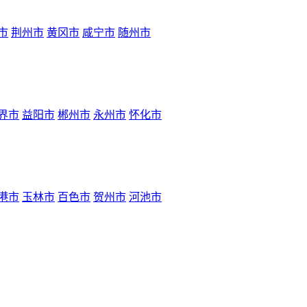
市
荆州市
黄冈市
咸宁市
随州市
界市
益阳市
郴州市
永州市
怀化市
港市
玉林市
百色市
贺州市
河池市