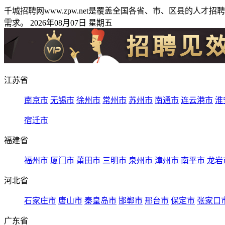
千城招聘网www.zpw.net是覆盖全国各省、市、区县的
需求。 2026年08月07日 星期五
江苏省
南京市
无锡市
徐州市
常州市
苏州市
南通市
连云港市
淮
宿迁市
福建省
福州市
厦门市
莆田市
三明市
泉州市
漳州市
南平市
龙岩
河北省
石家庄市
唐山市
秦皇岛市
邯郸市
邢台市
保定市
张家口
广东省