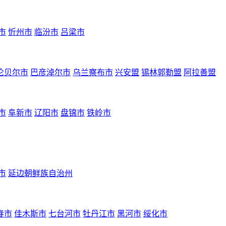
市
忻州市
临汾市
吕梁市
伦贝尔市
巴彦淖尔市
乌兰察布市
兴安盟
锡林郭勒盟
阿拉善盟
市
阜新市
辽阳市
盘锦市
铁岭市
市
延边朝鲜族自治州
春市
佳木斯市
七台河市
牡丹江市
黑河市
绥化市