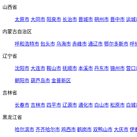
山西省
太原市
大同市
阳泉市
长治市
晋城市
朔州市
晋中市
运城
内蒙古自治区
呼和浩特市
包头市
乌海市
赤峰市
通辽市
鄂尔多斯市
呼
辽宁省
沈阳市
大连市
鞍山市
抚顺市
本溪市
丹东市
锦州市
营口
朝阳市
葫芦岛市
金普新区
吉林省
长春市
吉林市
四平市
辽源市
通化市
白山市
松原市
白城
黑龙江省
哈尔滨市
齐齐哈尔市
鸡西市
鹤岗市
双鸭山市
大庆市
伊