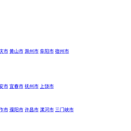
庆市
黄山市
滁州市
阜阳市
宿州市
安市
宜春市
抚州市
上饶市
作市
濮阳市
许昌市
漯河市
三门峡市