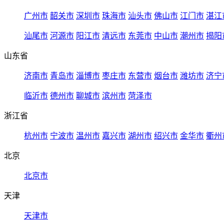
广州市
韶关市
深圳市
珠海市
汕头市
佛山市
江门市
湛江
汕尾市
河源市
阳江市
清远市
东莞市
中山市
潮州市
揭阳
山东省
济南市
青岛市
淄博市
枣庄市
东营市
烟台市
潍坊市
济宁
临沂市
德州市
聊城市
滨州市
菏泽市
浙江省
杭州市
宁波市
温州市
嘉兴市
湖州市
绍兴市
金华市
衢州
北京
北京市
天津
天津市