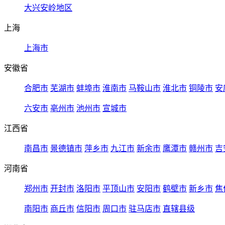
大兴安岭地区
上海
上海市
安徽省
合肥市
芜湖市
蚌埠市
淮南市
马鞍山市
淮北市
铜陵市
安
六安市
亳州市
池州市
宣城市
江西省
南昌市
景德镇市
萍乡市
九江市
新余市
鹰潭市
赣州市
吉
河南省
郑州市
开封市
洛阳市
平顶山市
安阳市
鹤壁市
新乡市
焦
南阳市
商丘市
信阳市
周口市
驻马店市
直辖县级