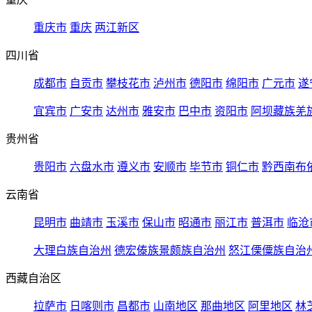
重庆市
重庆
两江新区
四川省
成都市
自贡市
攀枝花市
泸州市
德阳市
绵阳市
广元市
遂
宜宾市
广安市
达州市
雅安市
巴中市
资阳市
阿坝藏族羌
贵州省
贵阳市
六盘水市
遵义市
安顺市
毕节市
铜仁市
黔西南布
云南省
昆明市
曲靖市
玉溪市
保山市
昭通市
丽江市
普洱市
临沧
大理白族自治州
德宏傣族景颇族自治州
怒江傈僳族自治
西藏自治区
拉萨市
日喀则市
昌都市
山南地区
那曲地区
阿里地区
林