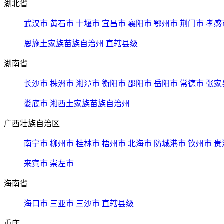
湖北省
武汉市
黄石市
十堰市
宜昌市
襄阳市
鄂州市
荆门市
孝感
恩施土家族苗族自治州
直辖县级
湖南省
长沙市
株洲市
湘潭市
衡阳市
邵阳市
岳阳市
常德市
张家
娄底市
湘西土家族苗族自治州
广西壮族自治区
南宁市
柳州市
桂林市
梧州市
北海市
防城港市
钦州市
贵
来宾市
崇左市
海南省
海口市
三亚市
三沙市
直辖县级
重庆