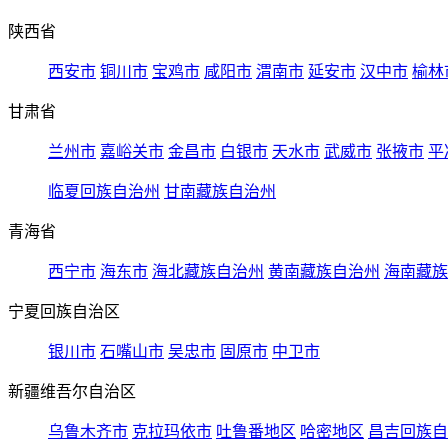
陕西省
西安市
铜川市
宝鸡市
咸阳市
渭南市
延安市
汉中市
榆林
甘肃省
兰州市
嘉峪关市
金昌市
白银市
天水市
武威市
张掖市
平
临夏回族自治州
甘南藏族自治州
青海省
西宁市
海东市
海北藏族自治州
黄南藏族自治州
海南藏族
宁夏回族自治区
银川市
石嘴山市
吴忠市
固原市
中卫市
新疆维吾尔自治区
乌鲁木齐市
克拉玛依市
吐鲁番地区
哈密地区
昌吉回族自