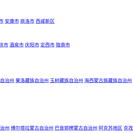
市
安康市
商洛市
西咸新区
凉市
酒泉市
庆阳市
定西市
陇南市
自治州
果洛藏族自治州
玉树藏族自治州
海西蒙古族藏族自治州
治州
博尔塔拉蒙古自治州
巴音郭楞蒙古自治州
阿克苏地区
克孜