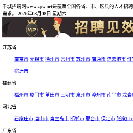
千城招聘网www.zpw.net是覆盖全国各省、市、区县的
需求。 2026年08月08日 星期六
江苏省
南京市
无锡市
徐州市
常州市
苏州市
南通市
连云港市
淮
宿迁市
福建省
福州市
厦门市
莆田市
三明市
泉州市
漳州市
南平市
龙岩
河北省
石家庄市
唐山市
秦皇岛市
邯郸市
邢台市
保定市
张家口
广东省