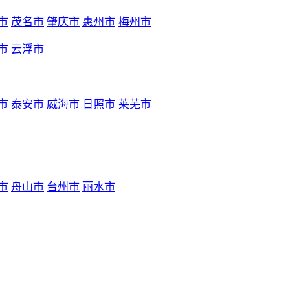
市
茂名市
肇庆市
惠州市
梅州市
市
云浮市
市
泰安市
威海市
日照市
莱芜市
市
舟山市
台州市
丽水市