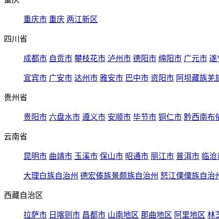
重庆市
重庆
两江新区
四川省
成都市
自贡市
攀枝花市
泸州市
德阳市
绵阳市
广元市
遂
宜宾市
广安市
达州市
雅安市
巴中市
资阳市
阿坝藏族羌
贵州省
贵阳市
六盘水市
遵义市
安顺市
毕节市
铜仁市
黔西南布
云南省
昆明市
曲靖市
玉溪市
保山市
昭通市
丽江市
普洱市
临沧
大理白族自治州
德宏傣族景颇族自治州
怒江傈僳族自治
西藏自治区
拉萨市
日喀则市
昌都市
山南地区
那曲地区
阿里地区
林