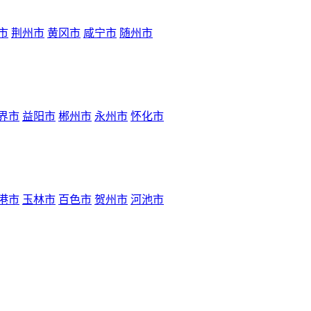
市
荆州市
黄冈市
咸宁市
随州市
界市
益阳市
郴州市
永州市
怀化市
港市
玉林市
百色市
贺州市
河池市