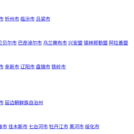
市
忻州市
临汾市
吕梁市
伦贝尔市
巴彦淖尔市
乌兰察布市
兴安盟
锡林郭勒盟
阿拉善盟
市
阜新市
辽阳市
盘锦市
铁岭市
市
延边朝鲜族自治州
春市
佳木斯市
七台河市
牡丹江市
黑河市
绥化市