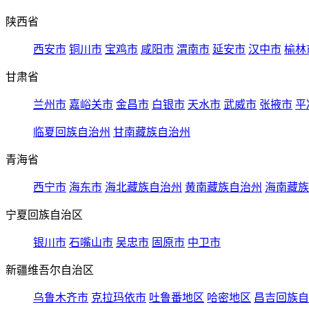
陕西省
西安市
铜川市
宝鸡市
咸阳市
渭南市
延安市
汉中市
榆林
甘肃省
兰州市
嘉峪关市
金昌市
白银市
天水市
武威市
张掖市
平
临夏回族自治州
甘南藏族自治州
青海省
西宁市
海东市
海北藏族自治州
黄南藏族自治州
海南藏族
宁夏回族自治区
银川市
石嘴山市
吴忠市
固原市
中卫市
新疆维吾尔自治区
乌鲁木齐市
克拉玛依市
吐鲁番地区
哈密地区
昌吉回族自