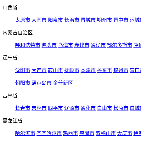
山西省
太原市
大同市
阳泉市
长治市
晋城市
朔州市
晋中市
运城
内蒙古自治区
呼和浩特市
包头市
乌海市
赤峰市
通辽市
鄂尔多斯市
呼
辽宁省
沈阳市
大连市
鞍山市
抚顺市
本溪市
丹东市
锦州市
营口
朝阳市
葫芦岛市
金普新区
吉林省
长春市
吉林市
四平市
辽源市
通化市
白山市
松原市
白城
黑龙江省
哈尔滨市
齐齐哈尔市
鸡西市
鹤岗市
双鸭山市
大庆市
伊