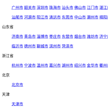
广州市
韶关市
深圳市
珠海市
汕头市
佛山市
江门市
湛江
汕尾市
河源市
阳江市
清远市
东莞市
中山市
潮州市
揭阳
山东省
济南市
青岛市
淄博市
枣庄市
东营市
烟台市
潍坊市
济宁
临沂市
德州市
聊城市
滨州市
菏泽市
浙江省
杭州市
宁波市
温州市
嘉兴市
湖州市
绍兴市
金华市
衢州
北京
北京市
天津
天津市