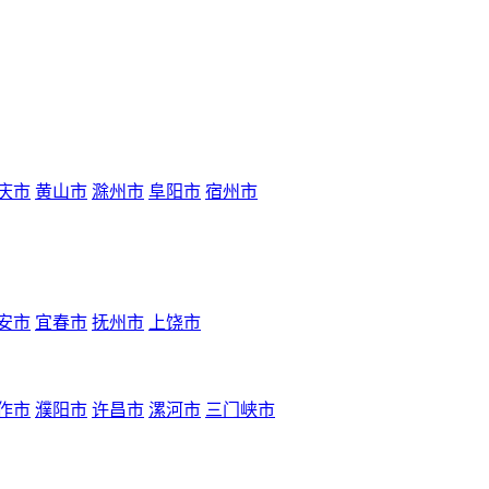
庆市
黄山市
滁州市
阜阳市
宿州市
安市
宜春市
抚州市
上饶市
作市
濮阳市
许昌市
漯河市
三门峡市