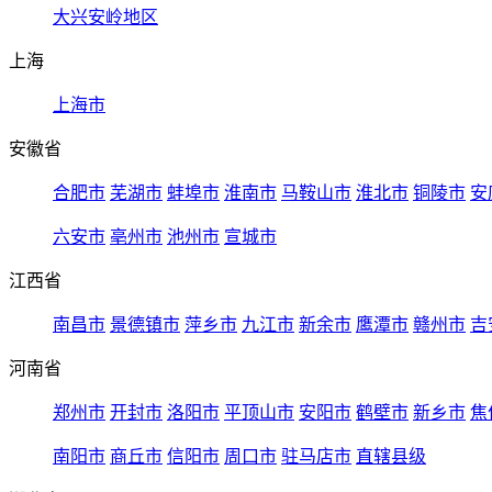
大兴安岭地区
上海
上海市
安徽省
合肥市
芜湖市
蚌埠市
淮南市
马鞍山市
淮北市
铜陵市
安
六安市
亳州市
池州市
宣城市
江西省
南昌市
景德镇市
萍乡市
九江市
新余市
鹰潭市
赣州市
吉
河南省
郑州市
开封市
洛阳市
平顶山市
安阳市
鹤壁市
新乡市
焦
南阳市
商丘市
信阳市
周口市
驻马店市
直辖县级