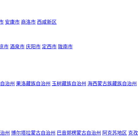
市
安康市
商洛市
西咸新区
凉市
酒泉市
庆阳市
定西市
陇南市
自治州
果洛藏族自治州
玉树藏族自治州
海西蒙古族藏族自治州
治州
博尔塔拉蒙古自治州
巴音郭楞蒙古自治州
阿克苏地区
克孜