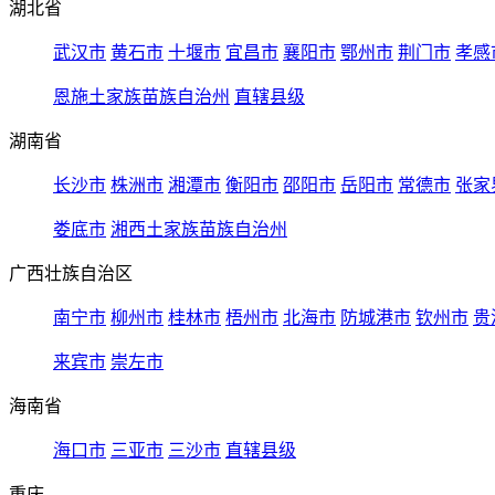
湖北省
武汉市
黄石市
十堰市
宜昌市
襄阳市
鄂州市
荆门市
孝感
恩施土家族苗族自治州
直辖县级
湖南省
长沙市
株洲市
湘潭市
衡阳市
邵阳市
岳阳市
常德市
张家
娄底市
湘西土家族苗族自治州
广西壮族自治区
南宁市
柳州市
桂林市
梧州市
北海市
防城港市
钦州市
贵
来宾市
崇左市
海南省
海口市
三亚市
三沙市
直辖县级
重庆