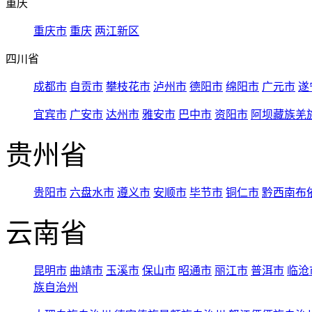
重庆
重庆市
重庆
两江新区
四川省
成都市
自贡市
攀枝花市
泸州市
德阳市
绵阳市
广元市
遂
宜宾市
广安市
达州市
雅安市
巴中市
资阳市
阿坝藏族羌
贵州省
贵阳市
六盘水市
遵义市
安顺市
毕节市
铜仁市
黔西南布
云南省
昆明市
曲靖市
玉溪市
保山市
昭通市
丽江市
普洱市
临沧
族自治州