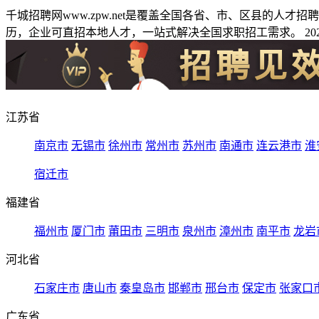
千城招聘网www.zpw.net是覆盖全国各省、市、区县的人
历，企业可直招本地人才，一站式解决全国求职招工需求。 2026
江苏省
南京市
无锡市
徐州市
常州市
苏州市
南通市
连云港市
淮
宿迁市
福建省
福州市
厦门市
莆田市
三明市
泉州市
漳州市
南平市
龙岩
河北省
石家庄市
唐山市
秦皇岛市
邯郸市
邢台市
保定市
张家口
广东省