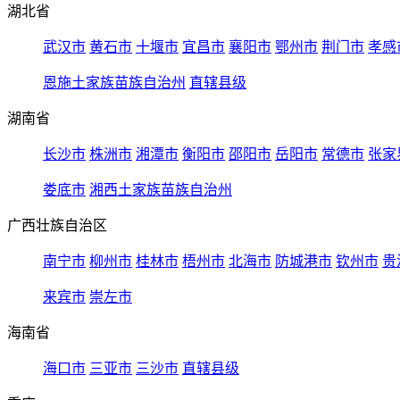
湖北省
武汉市
黄石市
十堰市
宜昌市
襄阳市
鄂州市
荆门市
孝感
恩施土家族苗族自治州
直辖县级
湖南省
长沙市
株洲市
湘潭市
衡阳市
邵阳市
岳阳市
常德市
张家
娄底市
湘西土家族苗族自治州
广西壮族自治区
南宁市
柳州市
桂林市
梧州市
北海市
防城港市
钦州市
贵
来宾市
崇左市
海南省
海口市
三亚市
三沙市
直辖县级