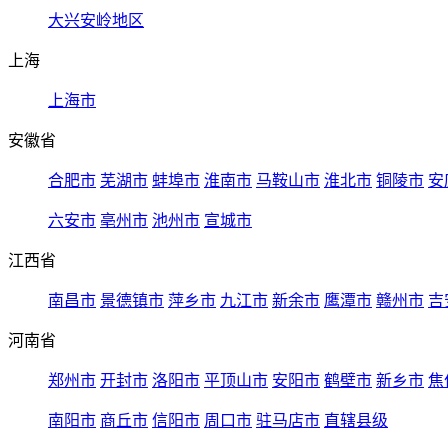
大兴安岭地区
上海
上海市
安徽省
合肥市
芜湖市
蚌埠市
淮南市
马鞍山市
淮北市
铜陵市
安
六安市
亳州市
池州市
宣城市
江西省
南昌市
景德镇市
萍乡市
九江市
新余市
鹰潭市
赣州市
吉
河南省
郑州市
开封市
洛阳市
平顶山市
安阳市
鹤壁市
新乡市
焦
南阳市
商丘市
信阳市
周口市
驻马店市
直辖县级