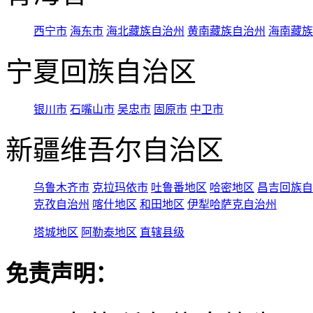
西宁市
海东市
海北藏族自治州
黄南藏族自治州
海南藏族
宁夏回族自治区
银川市
石嘴山市
吴忠市
固原市
中卫市
新疆维吾尔自治区
乌鲁木齐市
克拉玛依市
吐鲁番地区
哈密地区
昌吉回族自
克孜自治州
喀什地区
和田地区
伊犁哈萨克自治州
塔城地区
阿勒泰地区
直辖县级
免责声明：