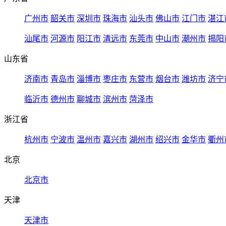
广州市
韶关市
深圳市
珠海市
汕头市
佛山市
江门市
湛江
汕尾市
河源市
阳江市
清远市
东莞市
中山市
潮州市
揭阳
山东省
济南市
青岛市
淄博市
枣庄市
东营市
烟台市
潍坊市
济宁
临沂市
德州市
聊城市
滨州市
菏泽市
浙江省
杭州市
宁波市
温州市
嘉兴市
湖州市
绍兴市
金华市
衢州
北京
北京市
天津
天津市