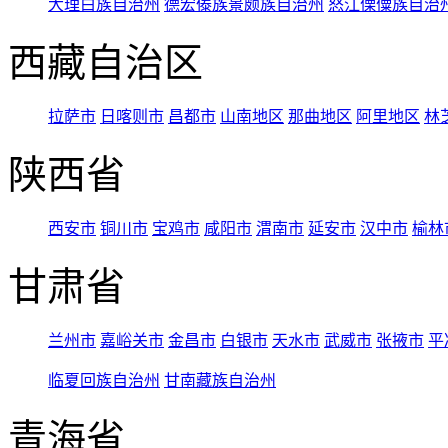
大理白族自治州
德宏傣族景颇族自治州
怒江傈僳族自治
西藏自治区
拉萨市
日喀则市
昌都市
山南地区
那曲地区
阿里地区
林
陕西省
西安市
铜川市
宝鸡市
咸阳市
渭南市
延安市
汉中市
榆林
甘肃省
兰州市
嘉峪关市
金昌市
白银市
天水市
武威市
张掖市
平
临夏回族自治州
甘南藏族自治州
青海省