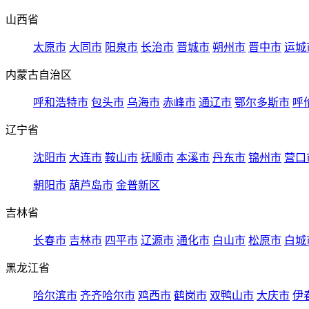
山西省
太原市
大同市
阳泉市
长治市
晋城市
朔州市
晋中市
运城
内蒙古自治区
呼和浩特市
包头市
乌海市
赤峰市
通辽市
鄂尔多斯市
呼
辽宁省
沈阳市
大连市
鞍山市
抚顺市
本溪市
丹东市
锦州市
营口
朝阳市
葫芦岛市
金普新区
吉林省
长春市
吉林市
四平市
辽源市
通化市
白山市
松原市
白城
黑龙江省
哈尔滨市
齐齐哈尔市
鸡西市
鹤岗市
双鸭山市
大庆市
伊