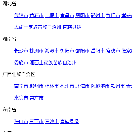
湖北省
武汉市
黄石市
十堰市
宜昌市
襄阳市
鄂州市
荆门市
孝感
恩施土家族苗族自治州
直辖县级
湖南省
长沙市
株洲市
湘潭市
衡阳市
邵阳市
岳阳市
常德市
张家
娄底市
湘西土家族苗族自治州
广西壮族自治区
南宁市
柳州市
桂林市
梧州市
北海市
防城港市
钦州市
贵
来宾市
崇左市
海南省
海口市
三亚市
三沙市
直辖县级