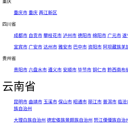
重庆
重庆市
重庆
两江新区
四川省
成都市
自贡市
攀枝花市
泸州市
德阳市
绵阳市
广元市
遂
宜宾市
广安市
达州市
雅安市
巴中市
资阳市
阿坝藏族羌
贵州省
贵阳市
六盘水市
遵义市
安顺市
毕节市
铜仁市
黔西南布
云南省
昆明市
曲靖市
玉溪市
保山市
昭通市
丽江市
普洱市
临沧
族自治州
大理白族自治州
德宏傣族景颇族自治州
怒江傈僳族自治