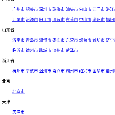
广州市
韶关市
深圳市
珠海市
汕头市
佛山市
江门市
湛江
汕尾市
河源市
阳江市
清远市
东莞市
中山市
潮州市
揭阳
山东省
济南市
青岛市
淄博市
枣庄市
东营市
烟台市
潍坊市
济宁
临沂市
德州市
聊城市
滨州市
菏泽市
浙江省
杭州市
宁波市
温州市
嘉兴市
湖州市
绍兴市
金华市
衢州
北京
北京市
天津
天津市