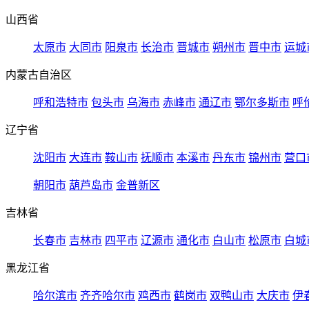
山西省
太原市
大同市
阳泉市
长治市
晋城市
朔州市
晋中市
运城
内蒙古自治区
呼和浩特市
包头市
乌海市
赤峰市
通辽市
鄂尔多斯市
呼
辽宁省
沈阳市
大连市
鞍山市
抚顺市
本溪市
丹东市
锦州市
营口
朝阳市
葫芦岛市
金普新区
吉林省
长春市
吉林市
四平市
辽源市
通化市
白山市
松原市
白城
黑龙江省
哈尔滨市
齐齐哈尔市
鸡西市
鹤岗市
双鸭山市
大庆市
伊