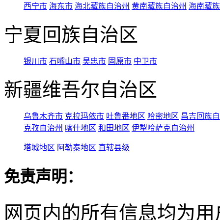
西宁市
海东市
海北藏族自治州
黄南藏族自治州
海南藏族
宁夏回族自治区
银川市
石嘴山市
吴忠市
固原市
中卫市
新疆维吾尔自治区
乌鲁木齐市
克拉玛依市
吐鲁番地区
哈密地区
昌吉回族自
克孜自治州
喀什地区
和田地区
伊犁哈萨克自治州
塔城地区
阿勒泰地区
直辖县级
免责声明：
网页内的所有信息均为用