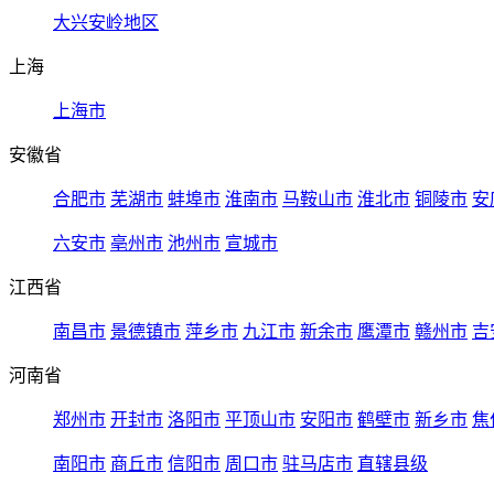
大兴安岭地区
上海
上海市
安徽省
合肥市
芜湖市
蚌埠市
淮南市
马鞍山市
淮北市
铜陵市
安
六安市
亳州市
池州市
宣城市
江西省
南昌市
景德镇市
萍乡市
九江市
新余市
鹰潭市
赣州市
吉
河南省
郑州市
开封市
洛阳市
平顶山市
安阳市
鹤壁市
新乡市
焦
南阳市
商丘市
信阳市
周口市
驻马店市
直辖县级