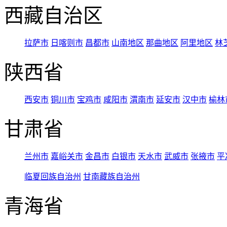
西藏自治区
拉萨市
日喀则市
昌都市
山南地区
那曲地区
阿里地区
林
陕西省
西安市
铜川市
宝鸡市
咸阳市
渭南市
延安市
汉中市
榆林
甘肃省
兰州市
嘉峪关市
金昌市
白银市
天水市
武威市
张掖市
平
临夏回族自治州
甘南藏族自治州
青海省