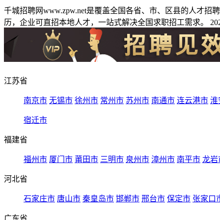
千城招聘网www.zpw.net是覆盖全国各省、市、区县的人
历，企业可直招本地人才，一站式解决全国求职招工需求。 2026
江苏省
南京市
无锡市
徐州市
常州市
苏州市
南通市
连云港市
淮
宿迁市
福建省
福州市
厦门市
莆田市
三明市
泉州市
漳州市
南平市
龙岩
河北省
石家庄市
唐山市
秦皇岛市
邯郸市
邢台市
保定市
张家口
广东省