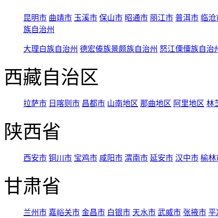
昆明市
曲靖市
玉溪市
保山市
昭通市
丽江市
普洱市
临沧
族自治州
大理白族自治州
德宏傣族景颇族自治州
怒江傈僳族自治
西藏自治区
拉萨市
日喀则市
昌都市
山南地区
那曲地区
阿里地区
林
陕西省
西安市
铜川市
宝鸡市
咸阳市
渭南市
延安市
汉中市
榆林
甘肃省
兰州市
嘉峪关市
金昌市
白银市
天水市
武威市
张掖市
平