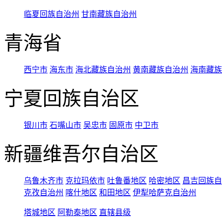
临夏回族自治州
甘南藏族自治州
青海省
西宁市
海东市
海北藏族自治州
黄南藏族自治州
海南藏族
宁夏回族自治区
银川市
石嘴山市
吴忠市
固原市
中卫市
新疆维吾尔自治区
乌鲁木齐市
克拉玛依市
吐鲁番地区
哈密地区
昌吉回族自
克孜自治州
喀什地区
和田地区
伊犁哈萨克自治州
塔城地区
阿勒泰地区
直辖县级