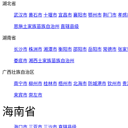
湖北省
武汉市
黄石市
十堰市
宜昌市
襄阳市
鄂州市
荆门市
孝感
恩施土家族苗族自治州
直辖县级
湖南省
长沙市
株洲市
湘潭市
衡阳市
邵阳市
岳阳市
常德市
张家
娄底市
湘西土家族苗族自治州
广西壮族自治区
南宁市
柳州市
桂林市
梧州市
北海市
防城港市
钦州市
贵
来宾市
崇左市
海南省
海口市
三亚市
三沙市
直辖县级