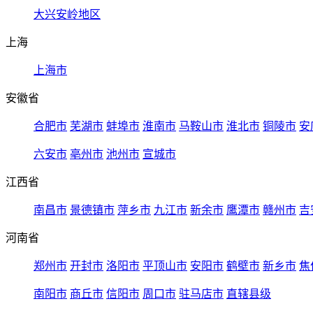
大兴安岭地区
上海
上海市
安徽省
合肥市
芜湖市
蚌埠市
淮南市
马鞍山市
淮北市
铜陵市
安
六安市
亳州市
池州市
宣城市
江西省
南昌市
景德镇市
萍乡市
九江市
新余市
鹰潭市
赣州市
吉
河南省
郑州市
开封市
洛阳市
平顶山市
安阳市
鹤壁市
新乡市
焦
南阳市
商丘市
信阳市
周口市
驻马店市
直辖县级