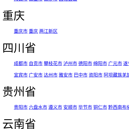
重庆
重庆市
重庆
两江新区
四川省
成都市
自贡市
攀枝花市
泸州市
德阳市
绵阳市
广元市
遂
宜宾市
广安市
达州市
雅安市
巴中市
资阳市
阿坝藏族羌
贵州省
贵阳市
六盘水市
遵义市
安顺市
毕节市
铜仁市
黔西南布
云南省