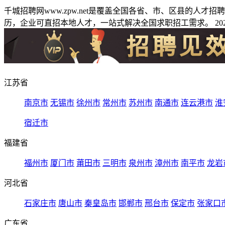
千城招聘网www.zpw.net是覆盖全国各省、市、区县的人
历，企业可直招本地人才，一站式解决全国求职招工需求。 2026
江苏省
南京市
无锡市
徐州市
常州市
苏州市
南通市
连云港市
淮
宿迁市
福建省
福州市
厦门市
莆田市
三明市
泉州市
漳州市
南平市
龙岩
河北省
石家庄市
唐山市
秦皇岛市
邯郸市
邢台市
保定市
张家口
广东省