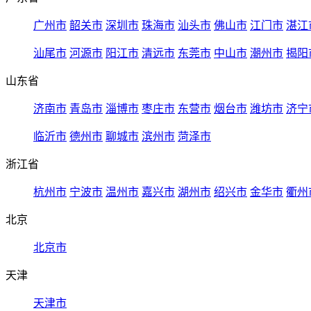
广州市
韶关市
深圳市
珠海市
汕头市
佛山市
江门市
湛江
汕尾市
河源市
阳江市
清远市
东莞市
中山市
潮州市
揭阳
山东省
济南市
青岛市
淄博市
枣庄市
东营市
烟台市
潍坊市
济宁
临沂市
德州市
聊城市
滨州市
菏泽市
浙江省
杭州市
宁波市
温州市
嘉兴市
湖州市
绍兴市
金华市
衢州
北京
北京市
天津
天津市