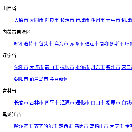
山西省
太原市
大同市
阳泉市
长治市
晋城市
朔州市
晋中市
运城
内蒙古自治区
呼和浩特市
包头市
乌海市
赤峰市
通辽市
鄂尔多斯市
呼
辽宁省
沈阳市
大连市
鞍山市
抚顺市
本溪市
丹东市
锦州市
营口
朝阳市
葫芦岛市
金普新区
吉林省
长春市
吉林市
四平市
辽源市
通化市
白山市
松原市
白城
黑龙江省
哈尔滨市
齐齐哈尔市
鸡西市
鹤岗市
双鸭山市
大庆市
伊