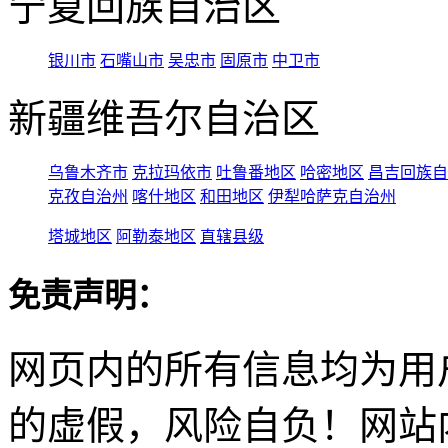
宁夏回族自治区
银川市
石嘴山市
吴忠市
固原市
中卫市
新疆维吾尔自治区
乌鲁木齐市
克拉玛依市
吐鲁番地区
哈密地区
昌吉回族自
克孜自治州
喀什地区
和田地区
伊犁哈萨克自治州
塔城地区
阿勒泰地区
直辖县级
免责声明：
网页内的所有信息均为用
的虚假，风险自负！网站