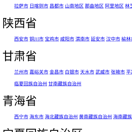
拉萨市
日喀则市
昌都市
山南地区
那曲地区
阿里地区
林
陕西省
西安市
铜川市
宝鸡市
咸阳市
渭南市
延安市
汉中市
榆林
甘肃省
兰州市
嘉峪关市
金昌市
白银市
天水市
武威市
张掖市
平
临夏回族自治州
甘南藏族自治州
青海省
西宁市
海东市
海北藏族自治州
黄南藏族自治州
海南藏族