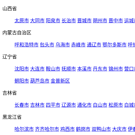
山西省
太原市
大同市
阳泉市
长治市
晋城市
朔州市
晋中市
运城
内蒙古自治区
呼和浩特市
包头市
乌海市
赤峰市
通辽市
鄂尔多斯市
呼
辽宁省
沈阳市
大连市
鞍山市
抚顺市
本溪市
丹东市
锦州市
营口
朝阳市
葫芦岛市
金普新区
吉林省
长春市
吉林市
四平市
辽源市
通化市
白山市
松原市
白城
黑龙江省
哈尔滨市
齐齐哈尔市
鸡西市
鹤岗市
双鸭山市
大庆市
伊