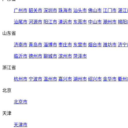
广州市
韶关市
深圳市
珠海市
汕头市
佛山市
江门市
湛江
汕尾市
河源市
阳江市
清远市
东莞市
中山市
潮州市
揭阳
山东省
济南市
青岛市
淄博市
枣庄市
东营市
烟台市
潍坊市
济宁
临沂市
德州市
聊城市
滨州市
菏泽市
浙江省
杭州市
宁波市
温州市
嘉兴市
湖州市
绍兴市
金华市
衢州
北京
北京市
天津
天津市