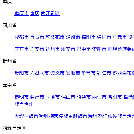
重庆
重庆市
重庆
两江新区
四川省
成都市
自贡市
攀枝花市
泸州市
德阳市
绵阳市
广元市
遂
宜宾市
广安市
达州市
雅安市
巴中市
资阳市
阿坝藏族羌
贵州省
贵阳市
六盘水市
遵义市
安顺市
毕节市
铜仁市
黔西南布
云南省
昆明市
曲靖市
玉溪市
保山市
昭通市
丽江市
普洱市
临沧
族自治州
大理白族自治州
德宏傣族景颇族自治州
怒江傈僳族自治
西藏自治区