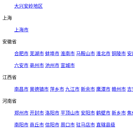
大兴安岭地区
上海
上海市
安徽省
合肥市
芜湖市
蚌埠市
淮南市
马鞍山市
淮北市
铜陵市
安
六安市
亳州市
池州市
宣城市
江西省
南昌市
景德镇市
萍乡市
九江市
新余市
鹰潭市
赣州市
吉
河南省
郑州市
开封市
洛阳市
平顶山市
安阳市
鹤壁市
新乡市
焦
南阳市
商丘市
信阳市
周口市
驻马店市
直辖县级