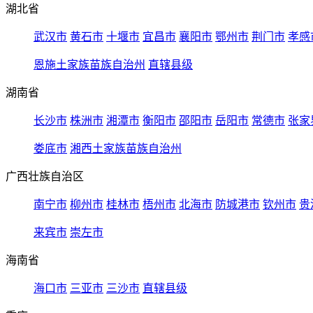
湖北省
武汉市
黄石市
十堰市
宜昌市
襄阳市
鄂州市
荆门市
孝感
恩施土家族苗族自治州
直辖县级
湖南省
长沙市
株洲市
湘潭市
衡阳市
邵阳市
岳阳市
常德市
张家
娄底市
湘西土家族苗族自治州
广西壮族自治区
南宁市
柳州市
桂林市
梧州市
北海市
防城港市
钦州市
贵
来宾市
崇左市
海南省
海口市
三亚市
三沙市
直辖县级