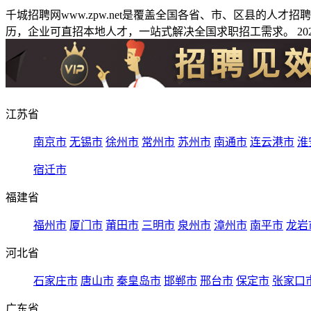
千城招聘网www.zpw.net是覆盖全国各省、市、区县的人
历，企业可直招本地人才，一站式解决全国求职招工需求。 2026
江苏省
南京市
无锡市
徐州市
常州市
苏州市
南通市
连云港市
淮
宿迁市
福建省
福州市
厦门市
莆田市
三明市
泉州市
漳州市
南平市
龙岩
河北省
石家庄市
唐山市
秦皇岛市
邯郸市
邢台市
保定市
张家口
广东省