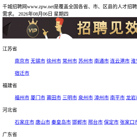
千城招聘网www.zpw.net是覆盖全国各省、市、区县的
需求。 2026年08月06日 星期四
江苏省
南京市
无锡市
徐州市
常州市
苏州市
南通市
连云港市
淮
宿迁市
福建省
福州市
厦门市
莆田市
三明市
泉州市
漳州市
南平市
龙岩
河北省
石家庄市
唐山市
秦皇岛市
邯郸市
邢台市
保定市
张家口
广东省