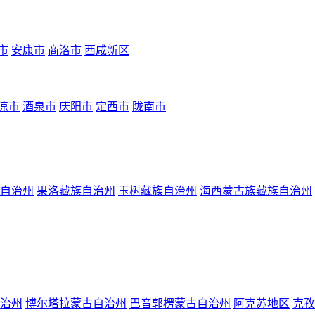
市
安康市
商洛市
西咸新区
凉市
酒泉市
庆阳市
定西市
陇南市
自治州
果洛藏族自治州
玉树藏族自治州
海西蒙古族藏族自治州
治州
博尔塔拉蒙古自治州
巴音郭楞蒙古自治州
阿克苏地区
克孜