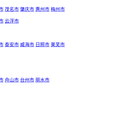
市
茂名市
肇庆市
惠州市
梅州市
市
云浮市
市
泰安市
威海市
日照市
莱芜市
市
舟山市
台州市
丽水市