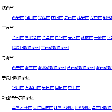
陕西省
西安市
铜川市
宝鸡市
咸阳市
渭南市
延安市
汉中市
榆林
甘肃省
兰州市
嘉峪关市
金昌市
白银市
天水市
武威市
张掖市
平
临夏回族自治州
甘南藏族自治州
青海省
西宁市
海东市
海北藏族自治州
黄南藏族自治州
海南藏族
宁夏回族自治区
银川市
石嘴山市
吴忠市
固原市
中卫市
新疆维吾尔自治区
乌鲁木齐市
克拉玛依市
吐鲁番地区
哈密地区
昌吉回族自