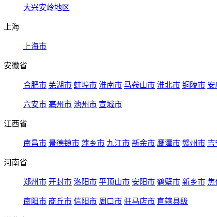
大兴安岭地区
上海
上海市
安徽省
合肥市
芜湖市
蚌埠市
淮南市
马鞍山市
淮北市
铜陵市
安
六安市
亳州市
池州市
宣城市
江西省
南昌市
景德镇市
萍乡市
九江市
新余市
鹰潭市
赣州市
吉
河南省
郑州市
开封市
洛阳市
平顶山市
安阳市
鹤壁市
新乡市
焦
南阳市
商丘市
信阳市
周口市
驻马店市
直辖县级