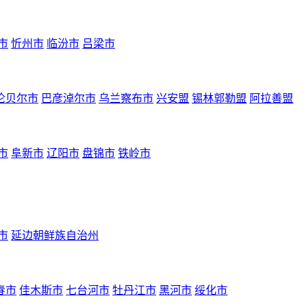
市
忻州市
临汾市
吕梁市
伦贝尔市
巴彦淖尔市
乌兰察布市
兴安盟
锡林郭勒盟
阿拉善盟
市
阜新市
辽阳市
盘锦市
铁岭市
市
延边朝鲜族自治州
春市
佳木斯市
七台河市
牡丹江市
黑河市
绥化市