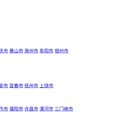
庆市
黄山市
滁州市
阜阳市
宿州市
安市
宜春市
抚州市
上饶市
作市
濮阳市
许昌市
漯河市
三门峡市