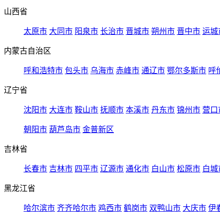
山西省
太原市
大同市
阳泉市
长治市
晋城市
朔州市
晋中市
运城
内蒙古自治区
呼和浩特市
包头市
乌海市
赤峰市
通辽市
鄂尔多斯市
呼
辽宁省
沈阳市
大连市
鞍山市
抚顺市
本溪市
丹东市
锦州市
营口
朝阳市
葫芦岛市
金普新区
吉林省
长春市
吉林市
四平市
辽源市
通化市
白山市
松原市
白城
黑龙江省
哈尔滨市
齐齐哈尔市
鸡西市
鹤岗市
双鸭山市
大庆市
伊