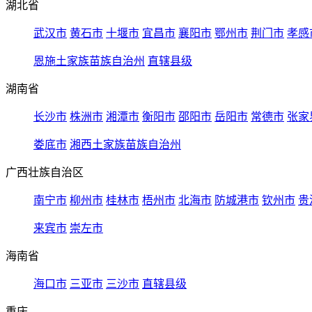
湖北省
武汉市
黄石市
十堰市
宜昌市
襄阳市
鄂州市
荆门市
孝感
恩施土家族苗族自治州
直辖县级
湖南省
长沙市
株洲市
湘潭市
衡阳市
邵阳市
岳阳市
常德市
张家
娄底市
湘西土家族苗族自治州
广西壮族自治区
南宁市
柳州市
桂林市
梧州市
北海市
防城港市
钦州市
贵
来宾市
崇左市
海南省
海口市
三亚市
三沙市
直辖县级
重庆