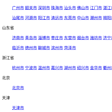
广州市
韶关市
深圳市
珠海市
汕头市
佛山市
江门市
湛江
汕尾市
河源市
阳江市
清远市
东莞市
中山市
潮州市
揭阳
山东省
济南市
青岛市
淄博市
枣庄市
东营市
烟台市
潍坊市
济宁
临沂市
德州市
聊城市
滨州市
菏泽市
浙江省
杭州市
宁波市
温州市
嘉兴市
湖州市
绍兴市
金华市
衢州
北京
北京市
天津
天津市