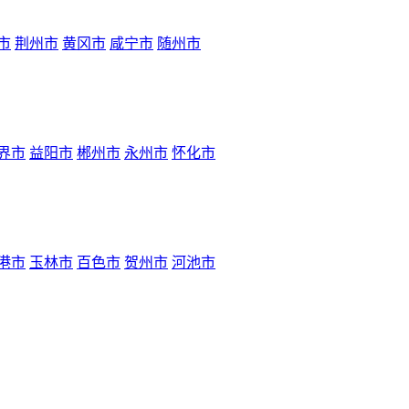
市
荆州市
黄冈市
咸宁市
随州市
界市
益阳市
郴州市
永州市
怀化市
港市
玉林市
百色市
贺州市
河池市