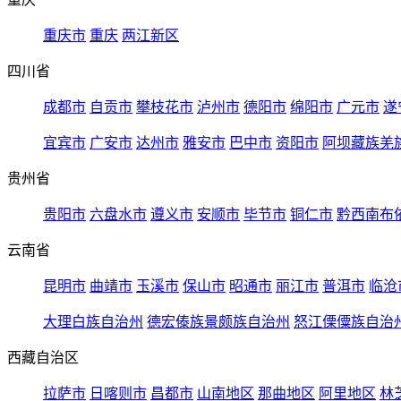
重庆市
重庆
两江新区
四川省
成都市
自贡市
攀枝花市
泸州市
德阳市
绵阳市
广元市
遂
宜宾市
广安市
达州市
雅安市
巴中市
资阳市
阿坝藏族羌
贵州省
贵阳市
六盘水市
遵义市
安顺市
毕节市
铜仁市
黔西南布
云南省
昆明市
曲靖市
玉溪市
保山市
昭通市
丽江市
普洱市
临沧
大理白族自治州
德宏傣族景颇族自治州
怒江傈僳族自治
西藏自治区
拉萨市
日喀则市
昌都市
山南地区
那曲地区
阿里地区
林