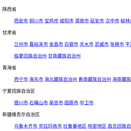
陕西省
西安市
铜川市
宝鸡市
咸阳市
渭南市
延安市
汉中市
榆林
甘肃省
兰州市
嘉峪关市
金昌市
白银市
天水市
武威市
张掖市
平
临夏回族自治州
甘南藏族自治州
青海省
西宁市
海东市
海北藏族自治州
黄南藏族自治州
海南藏族
宁夏回族自治区
银川市
石嘴山市
吴忠市
固原市
中卫市
新疆维吾尔自治区
乌鲁木齐市
克拉玛依市
吐鲁番地区
哈密地区
昌吉回族自