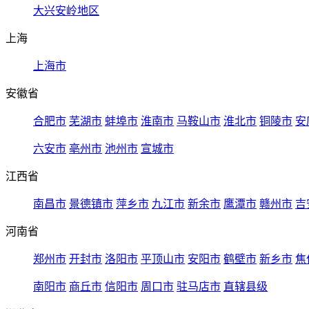
大兴安岭地区
上海
上海市
安徽省
合肥市
芜湖市
蚌埠市
淮南市
马鞍山市
淮北市
铜陵市
安
六安市
亳州市
池州市
宣城市
江西省
南昌市
景德镇市
萍乡市
九江市
新余市
鹰潭市
赣州市
吉
河南省
郑州市
开封市
洛阳市
平顶山市
安阳市
鹤壁市
新乡市
焦
南阳市
商丘市
信阳市
周口市
驻马店市
直辖县级