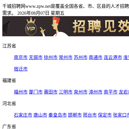
千城招聘网www.zpw.net是覆盖全国各省、市、区县的
需求。 2026年08月07日 星期五
江苏省
南京市
无锡市
徐州市
常州市
苏州市
南通市
连云港市
淮
宿迁市
福建省
福州市
厦门市
莆田市
三明市
泉州市
漳州市
南平市
龙岩
河北省
石家庄市
唐山市
秦皇岛市
邯郸市
邢台市
保定市
张家口
广东省