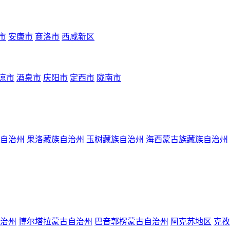
市
安康市
商洛市
西咸新区
凉市
酒泉市
庆阳市
定西市
陇南市
自治州
果洛藏族自治州
玉树藏族自治州
海西蒙古族藏族自治州
治州
博尔塔拉蒙古自治州
巴音郭楞蒙古自治州
阿克苏地区
克孜