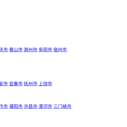
庆市
黄山市
滁州市
阜阳市
宿州市
安市
宜春市
抚州市
上饶市
作市
濮阳市
许昌市
漯河市
三门峡市