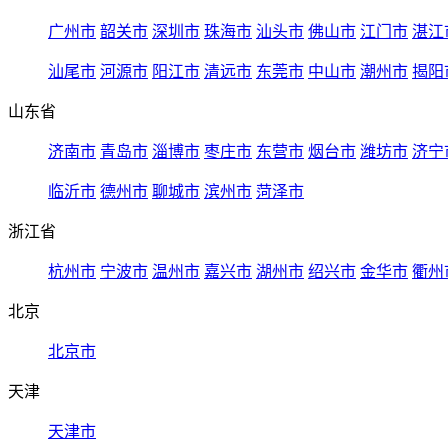
广州市
韶关市
深圳市
珠海市
汕头市
佛山市
江门市
湛江
汕尾市
河源市
阳江市
清远市
东莞市
中山市
潮州市
揭阳
山东省
济南市
青岛市
淄博市
枣庄市
东营市
烟台市
潍坊市
济宁
临沂市
德州市
聊城市
滨州市
菏泽市
浙江省
杭州市
宁波市
温州市
嘉兴市
湖州市
绍兴市
金华市
衢州
北京
北京市
天津
天津市