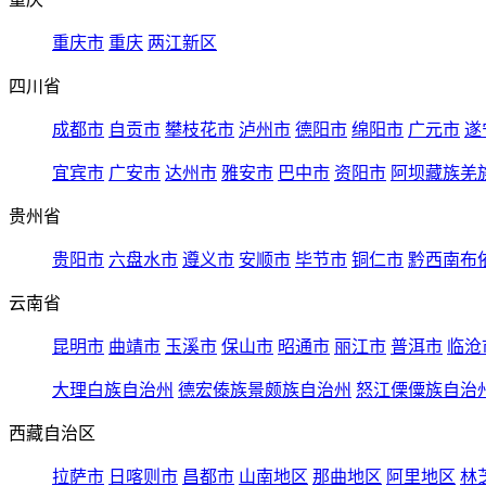
重庆市
重庆
两江新区
四川省
成都市
自贡市
攀枝花市
泸州市
德阳市
绵阳市
广元市
遂
宜宾市
广安市
达州市
雅安市
巴中市
资阳市
阿坝藏族羌
贵州省
贵阳市
六盘水市
遵义市
安顺市
毕节市
铜仁市
黔西南布
云南省
昆明市
曲靖市
玉溪市
保山市
昭通市
丽江市
普洱市
临沧
大理白族自治州
德宏傣族景颇族自治州
怒江傈僳族自治
西藏自治区
拉萨市
日喀则市
昌都市
山南地区
那曲地区
阿里地区
林