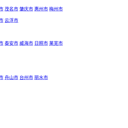
市
茂名市
肇庆市
惠州市
梅州市
市
云浮市
市
泰安市
威海市
日照市
莱芜市
市
舟山市
台州市
丽水市