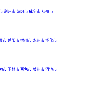
市
荆州市
黄冈市
咸宁市
随州市
界市
益阳市
郴州市
永州市
怀化市
港市
玉林市
百色市
贺州市
河池市