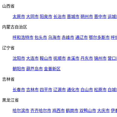
山西省
太原市
大同市
阳泉市
长治市
晋城市
朔州市
晋中市
运城
内蒙古自治区
呼和浩特市
包头市
乌海市
赤峰市
通辽市
鄂尔多斯市
呼
辽宁省
沈阳市
大连市
鞍山市
抚顺市
本溪市
丹东市
锦州市
营口
朝阳市
葫芦岛市
金普新区
吉林省
长春市
吉林市
四平市
辽源市
通化市
白山市
松原市
白城
黑龙江省
哈尔滨市
齐齐哈尔市
鸡西市
鹤岗市
双鸭山市
大庆市
伊