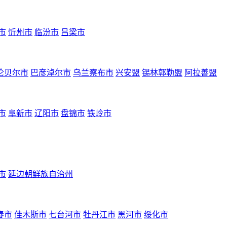
市
忻州市
临汾市
吕梁市
伦贝尔市
巴彦淖尔市
乌兰察布市
兴安盟
锡林郭勒盟
阿拉善盟
市
阜新市
辽阳市
盘锦市
铁岭市
市
延边朝鲜族自治州
春市
佳木斯市
七台河市
牡丹江市
黑河市
绥化市