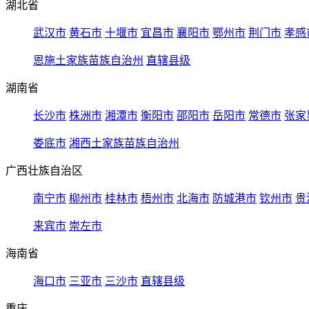
湖北省
武汉市
黄石市
十堰市
宜昌市
襄阳市
鄂州市
荆门市
孝感
恩施土家族苗族自治州
直辖县级
湖南省
长沙市
株洲市
湘潭市
衡阳市
邵阳市
岳阳市
常德市
张家
娄底市
湘西土家族苗族自治州
广西壮族自治区
南宁市
柳州市
桂林市
梧州市
北海市
防城港市
钦州市
贵
来宾市
崇左市
海南省
海口市
三亚市
三沙市
直辖县级
重庆