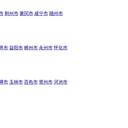
市
荆州市
黄冈市
咸宁市
随州市
界市
益阳市
郴州市
永州市
怀化市
港市
玉林市
百色市
贺州市
河池市