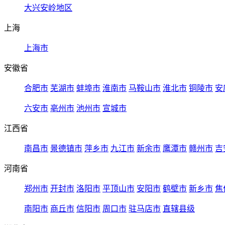
大兴安岭地区
上海
上海市
安徽省
合肥市
芜湖市
蚌埠市
淮南市
马鞍山市
淮北市
铜陵市
安
六安市
亳州市
池州市
宣城市
江西省
南昌市
景德镇市
萍乡市
九江市
新余市
鹰潭市
赣州市
吉
河南省
郑州市
开封市
洛阳市
平顶山市
安阳市
鹤壁市
新乡市
焦
南阳市
商丘市
信阳市
周口市
驻马店市
直辖县级