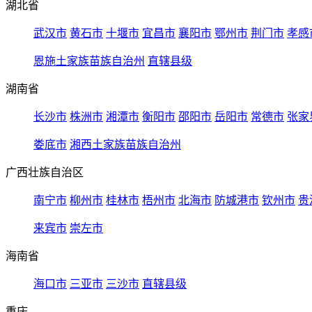
湖北省
武汉市
黄石市
十堰市
宜昌市
襄阳市
鄂州市
荆门市
孝感
恩施土家族苗族自治州
直辖县级
湖南省
长沙市
株洲市
湘潭市
衡阳市
邵阳市
岳阳市
常德市
张家
娄底市
湘西土家族苗族自治州
广西壮族自治区
南宁市
柳州市
桂林市
梧州市
北海市
防城港市
钦州市
贵
来宾市
崇左市
海南省
海口市
三亚市
三沙市
直辖县级
重庆