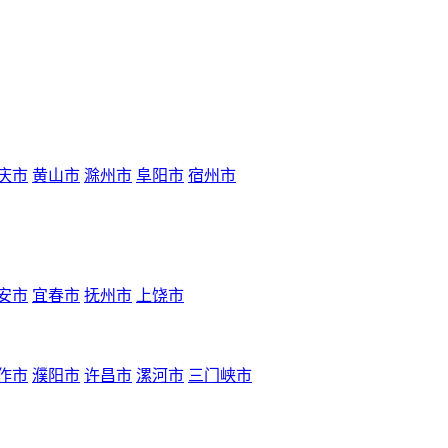
庆市
黄山市
滁州市
阜阳市
宿州市
安市
宜春市
抚州市
上饶市
作市
濮阳市
许昌市
漯河市
三门峡市