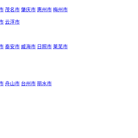
市
茂名市
肇庆市
惠州市
梅州市
市
云浮市
市
泰安市
威海市
日照市
莱芜市
市
舟山市
台州市
丽水市