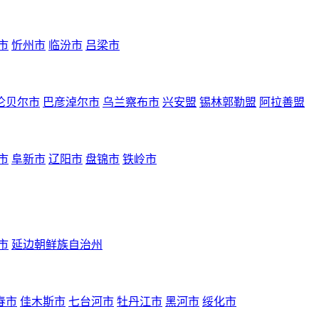
市
忻州市
临汾市
吕梁市
伦贝尔市
巴彦淖尔市
乌兰察布市
兴安盟
锡林郭勒盟
阿拉善盟
市
阜新市
辽阳市
盘锦市
铁岭市
市
延边朝鲜族自治州
春市
佳木斯市
七台河市
牡丹江市
黑河市
绥化市