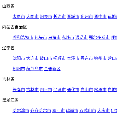
山西省
太原市
大同市
阳泉市
长治市
晋城市
朔州市
晋中市
运城
内蒙古自治区
呼和浩特市
包头市
乌海市
赤峰市
通辽市
鄂尔多斯市
呼
辽宁省
沈阳市
大连市
鞍山市
抚顺市
本溪市
丹东市
锦州市
营口
朝阳市
葫芦岛市
金普新区
吉林省
长春市
吉林市
四平市
辽源市
通化市
白山市
松原市
白城
黑龙江省
哈尔滨市
齐齐哈尔市
鸡西市
鹤岗市
双鸭山市
大庆市
伊