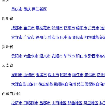
重庆市
重庆
两江新区
四川省
成都市
自贡市
攀枝花市
泸州市
德阳市
绵阳市
广元市
遂
宜宾市
广安市
达州市
雅安市
巴中市
资阳市
阿坝藏族羌
贵州省
贵阳市
六盘水市
遵义市
安顺市
毕节市
铜仁市
黔西南布
云南省
昆明市
曲靖市
玉溪市
保山市
昭通市
丽江市
普洱市
临沧
大理白族自治州
德宏傣族景颇族自治州
怒江傈僳族自治
西藏自治区
拉萨市
日喀则市
昌都市
山南地区
那曲地区
阿里地区
林