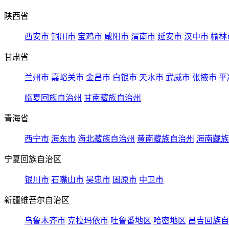
陕西省
西安市
铜川市
宝鸡市
咸阳市
渭南市
延安市
汉中市
榆林
甘肃省
兰州市
嘉峪关市
金昌市
白银市
天水市
武威市
张掖市
平
临夏回族自治州
甘南藏族自治州
青海省
西宁市
海东市
海北藏族自治州
黄南藏族自治州
海南藏族
宁夏回族自治区
银川市
石嘴山市
吴忠市
固原市
中卫市
新疆维吾尔自治区
乌鲁木齐市
克拉玛依市
吐鲁番地区
哈密地区
昌吉回族自