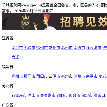
千城招聘网www.zpw.net是覆盖全国各省、市、区县的
需求。 2026年08月06日 星期四
江苏省
南京市
无锡市
徐州市
常州市
苏州市
南通市
连云港市
淮
宿迁市
福建省
福州市
厦门市
莆田市
三明市
泉州市
漳州市
南平市
龙岩
河北省
石家庄市
唐山市
秦皇岛市
邯郸市
邢台市
保定市
张家口
广东省