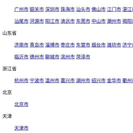
广州市
韶关市
深圳市
珠海市
汕头市
佛山市
江门市
湛江
汕尾市
河源市
阳江市
清远市
东莞市
中山市
潮州市
揭阳
山东省
济南市
青岛市
淄博市
枣庄市
东营市
烟台市
潍坊市
济宁
临沂市
德州市
聊城市
滨州市
菏泽市
浙江省
杭州市
宁波市
温州市
嘉兴市
湖州市
绍兴市
金华市
衢州
北京
北京市
天津
天津市