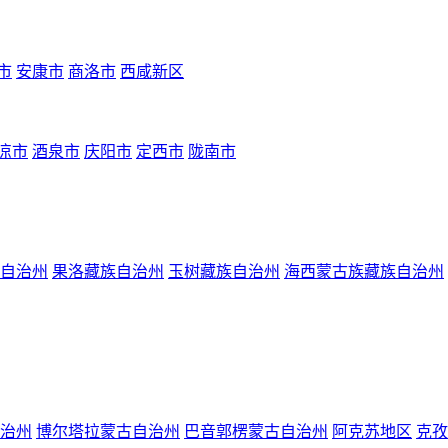
市
安康市
商洛市
西咸新区
凉市
酒泉市
庆阳市
定西市
陇南市
自治州
果洛藏族自治州
玉树藏族自治州
海西蒙古族藏族自治州
治州
博尔塔拉蒙古自治州
巴音郭楞蒙古自治州
阿克苏地区
克孜